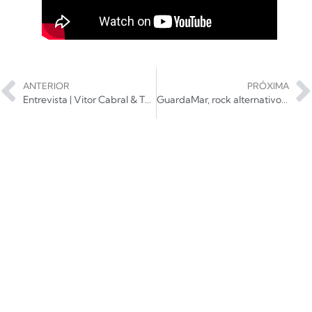
ANTERIOR
PRÓXIMA
Entrevista | Vitor Cabral & Thalma de Freitas – “Johnny Alf foi prejudicado por ser um homem negro e homossexual”
GuardaMar, rock alternativo de Sergipe, fala de distância e saudades em ‘Sina’