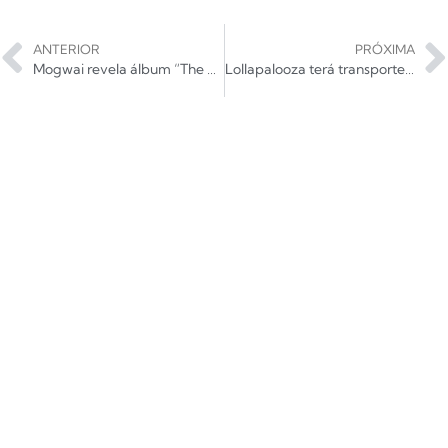
ANTERIOR
PRÓXIMA
Mogwai revela álbum “The Bad Fire”; ouça!
Lollapalooza terá transporte público 24h nos dias dos shows