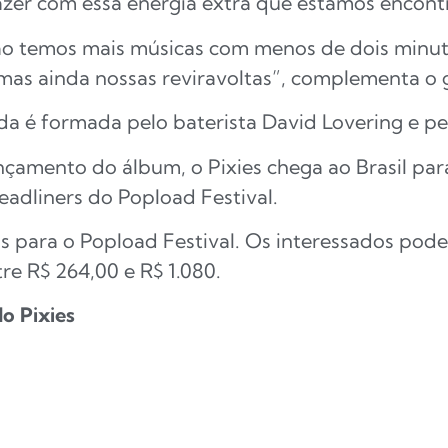
zer com essa energia extra que estamos encontra
ão temos mais músicas com menos de dois minu
mas ainda nossas reviravoltas”, complementa o g
da é formada pelo baterista David Lovering e pe
çamento do álbum, o Pixies chega ao Brasil par
adliners do Popload Festival.
is para o Popload Festival. Os interessados pod
re R$ 264,00 e R$ 1.080.
o Pixies