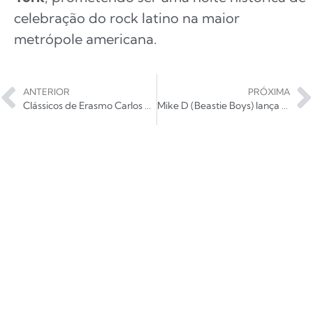
celebração do rock latino na maior
metrópole americana.
ANTERIOR
PRÓXIMA
Clássicos de Erasmo Carlos nos anos 70 ganham rimas do rap nacional
Mike D (Beastie Boys) lança “What We Got” sob o projeto solo MD5D