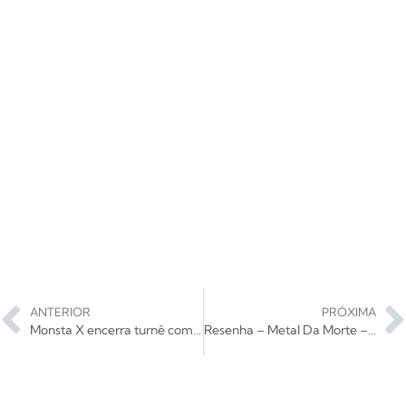
ANTERIOR
PRÓXIMA
Monsta X encerra turnê com show lotado em São Paulo
Resenha – Metal Da Morte – Infector