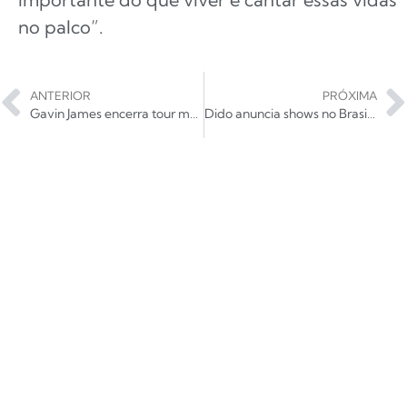
no palco”.
ANTERIOR
PRÓXIMA
Gavin James encerra tour mundial neste sábado, em São Paulo
Dido anuncia shows no Brasil; SP, RJ, Belo Horizonte e Curitiba na rota