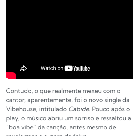
Contudo, o que realmente mexeu com o
cantor, aparentemente, foi o novo single da
Vibehouse, intitulado
Cabide
. Pouco após o
play, o músico abriu um sorriso e ressaltou a
“boa vibe” da canção, antes mesmo de