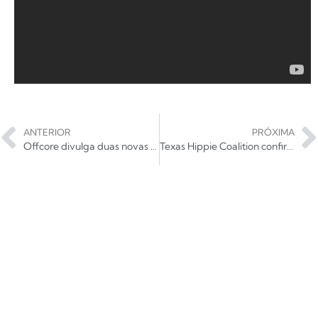
ANTERIOR
PRÓXIMA
Offcore divulga duas novas músicas: ‘O Topo da Montanha’ e ‘Sufocado’
Texas Hippie Coalition confirma turnê no Brasil em abril