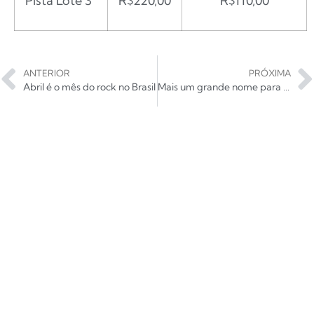
Pista Lote 3
R$220,00
R$110,00
ANTERIOR
PRÓXIMA
Abril é o mês do rock no Brasil
Mais um grande nome para a extensa lista de abril: Bob Dylan