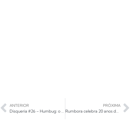
ANTERIOR
PRÓXIMA
Disqueria #26 – Humbug: o coração do Arctic Monkeys
Rumbora celebra 20 anos do álbum de estreia com show no Sesc 24 de Maio