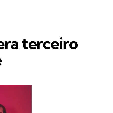
era terceiro
e