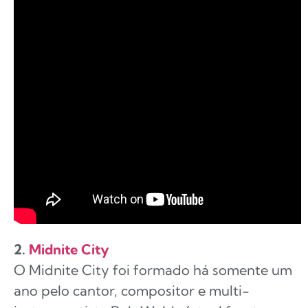
2.
Midnite City
O Midnite City foi formado há somente um
ano pelo cantor, compositor e multi-