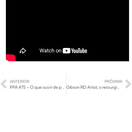
ANTERIOR
PRÓXIMA
PPA #75 – O que ouvir de pop punk em 2018?
Gibson RD Artist, o ressurgimento da linha é a nova aposta da marca em 2018