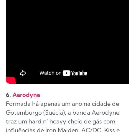
6.
Aerodyne
Formada há apenas um ano na cidade de
Gotemburgo (Suécia), a banda Aerodyne
traz um hard n’ heavy cheio de gás com
influências de Iron Maiden, AC/DC, Kiss e