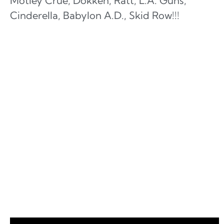
Mötley Crüe, Dokken, Ratt, L.A. Guns,
Cinderella, Babylon A.D., Skid Row!!!