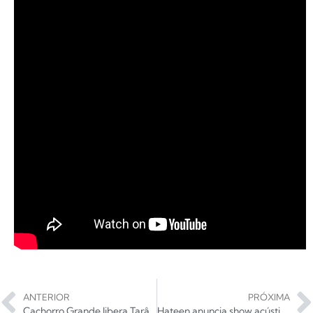
ANTERIOR
PRÓXIMA
Cachorro Grande libera Tarântula, segundo single de Electromod
Hateen anuncia show acústico em Santos