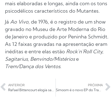
mais elaboradas e longas, ainda com os tons
psicodélicos característicos do Mutantes.
Já
Ao Vivo
, de 1976, é o registro de um show
gravado no Museu de Arte Moderna do Rio
de Janeiro e produzido por Peninha Schmidt.
As 12 faixas gravadas na apresentação eram
inéditas e entre elas estão
Rock`n`Roll City,
Sagitarius, Benvindo/Mistérios
e
Trem/Dança dos Ventos
.
ANTERIOR
PRÓXIMA
Rafael Bittencourt elogia santista Sephion em master class
Simoom é o novo EP do Travelling Wave – show de estreia neste sábado