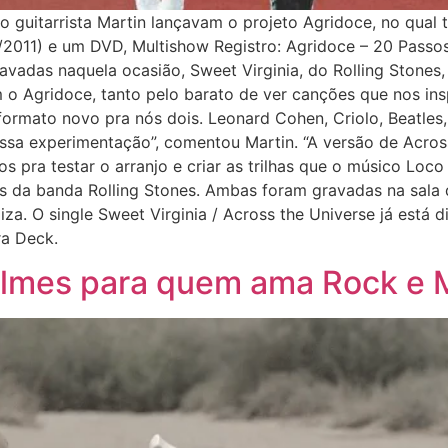
o guitarrista Martin lançavam o projeto Agridoce, no qual
011) e um DVD, Multishow Registro: Agridoce – 20 Passos.
avadas naquela ocasião, Sweet Virginia, do Rolling Stones, 
 o Agridoce, tanto pelo barato de ver canções que nos i
ormato novo pra nós dois. Leonard Cohen, Criolo, Beatles,
ssa experimentação”, comentou Martin. “A versão de Across
pra testar o arranjo e criar as trilhas que o músico Loco 
a banda Rolling Stones. Ambas foram gravadas na sala da
iza. O single Sweet Virginia / Across the Universe já está 
ra Deck.
Filmes para quem ama Rock e M