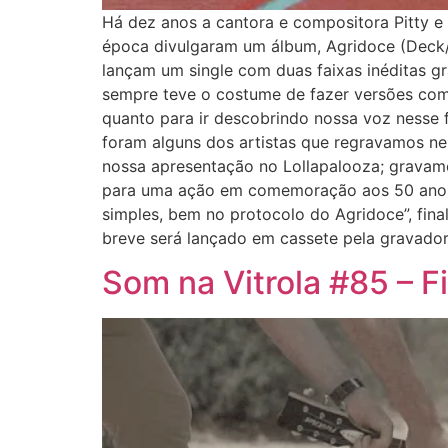
Há dez anos a cantora e compositora Pitty e 
época divulgaram um álbum, Agridoce (Deck/2
lançam um single com duas faixas inéditas gr
sempre teve o costume de fazer versões com
quanto para ir descobrindo nossa voz nesse f
foram alguns dos artistas que regravamos ne
nossa apresentação no Lollapalooza; gravamos 
para uma ação em comemoração aos 50 anos d
simples, bem no protocolo do Agridoce”, final
breve será lançado em cassete pela gravado
Som na Vitrola #85 – 