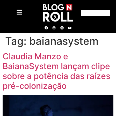
Tag:
baianasystem
Claudia Manzo e
BaianaSystem lançam clipe
sobre a potência das raízes
pré-colonização