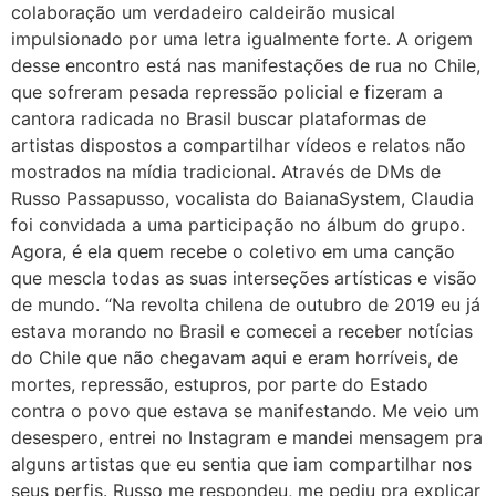
colaboração um verdadeiro caldeirão musical
impulsionado por uma letra igualmente forte. A origem
desse encontro está nas manifestações de rua no Chile,
que sofreram pesada repressão policial e fizeram a
cantora radicada no Brasil buscar plataformas de
artistas dispostos a compartilhar vídeos e relatos não
mostrados na mídia tradicional. Através de DMs de
Russo Passapusso, vocalista do BaianaSystem, Claudia
foi convidada a uma participação no álbum do grupo.
Agora, é ela quem recebe o coletivo em uma canção
que mescla todas as suas interseções artísticas e visão
de mundo. “Na revolta chilena de outubro de 2019 eu já
estava morando no Brasil e comecei a receber notícias
do Chile que não chegavam aqui e eram horríveis, de
mortes, repressão, estupros, por parte do Estado
contra o povo que estava se manifestando. Me veio um
desespero, entrei no Instagram e mandei mensagem pra
alguns artistas que eu sentia que iam compartilhar nos
seus perfis. Russo me respondeu, me pediu pra explicar