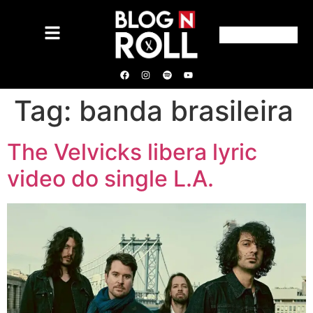
Tag:
banda brasileira
The Velvicks libera lyric
video do single L.A.