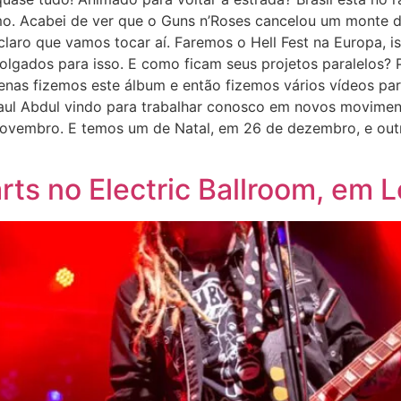
imo. Acabei de ver que o Guns n’Roses cancelou um monte 
claro que vamos tocar aí. Faremos o Hell Fest na Europa, i
lgados para isso. E como ficam seus projetos paralelos?
enas fizemos este álbum e então fizemos vários vídeos pa
Paul Abdul vindo para trabalhar conosco em novos movimen
ovembro. E temos um de Natal, em 26 de dezembro, e outr
ts no Electric Ballroom, em 