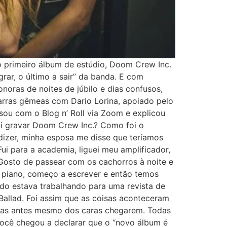
o primeiro álbum de estúdio, Doom Crew Inc.
ar, o último a sair” da banda. E com
onoras de noites de júbilo e dias confusos,
tarras gêmeas com Dario Lorina, apoiado pelo
rsou com o Blog n’ Roll via Zoom e explicou
foi gravar Doom Crew Inc.? Como foi o
dizer, minha esposa me disse que teríamos
i para a academia, liguei meu amplificador,
 Gosto de passear com os cachorros à noite e
o piano, começo a escrever e então temos
ndo estava trabalhando para uma revista de
 Ballad. Foi assim que as coisas aconteceram
arras antes mesmo dos caras chegarem. Todas
Você chegou a declarar que o “novo álbum é