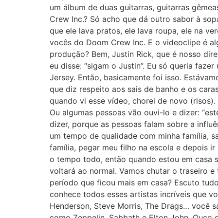
um álbum de duas guitarras, guitarras gêmea
Crew Inc.? Só acho que dá outro sabor à sopa
que ele lava pratos, ele lava roupa, ele na v
vocês do Doom Crew Inc. E o videoclipe é al
produção? Bem, Justin Rick, que é nosso dire
eu disse: “sigam o Justin”. Eu só queria fa
Jersey. Então, basicamente foi isso. Estávam
que diz respeito aos sais de banho e os caras
quando vi esse vídeo, chorei de novo (risos).
Ou algumas pessoas vão ouvi-lo e dizer: “est
dizer, porque as pessoas falam sobre a influ
um tempo de qualidade com minha família, s
família, pegar meu filho na escola e depois i
o tempo todo, então quando estou em casa s
voltará ao normal. Vamos chutar o traseiro e
período que ficou mais em casa? Escuto tud
conhece todos esses artistas incríveis que v
Henderson, Steve Morris, The Drags… você sa
como Zeppelin, Sabbath e Elton John. Ouço qu