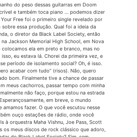
tamanho do peso dessas guitarras em Doom
 incrível e também toca piano … podemos dizer
 Your Free foi o primeiro single revelado por
sobre essa produção. Qual foi a ideia da
da, o diretor da Black Label Society, então
85, na Jackson Memorial High School, em Nova
ue colocamos ela em preto e branco, mas no
isso, eu estava lá. Chorei da primeira vez, e
se período de isolamento social? Oh, é isso.
uero acabar com tudo” (risos). Não, quero
lado bom. Finalmente tive a chance de passar
 com meus cachorros, passar tempo com minha
normalmente não faço, porque estou na estrada
. Esperançosamente, em breve, o mundo
 que amamos fazer. O que você escutou nesse
mbém ouço estações de rádio, onde você
ls à orquestra Maha Vishnu, Joe Pass, Scott
s os meus discos de rock clássico que adoro,
adar do Black Label Society? Sim, sem