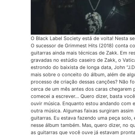
O Black Label Society está de volta! Nesta s
O sucessor de Grimmest Hits (2018) conta com
guitarras ainda mais técnicas de Zakk. Em res
gravadas no estúdio caseiro de Zakk, o Vati
estrondo do baixista de longa data, John “J.
mais sobre o conceito do álbum, além de algu
processo de criação dessas canções? Não foi
cerca de um mês antes dos caras chegarem pa
comecei a escrever… Quero dizer, basta você 
ouvir música. Enquanto estou andando com el
outra música. Algumas faixas surgiram assim 
guitarras. Eu estava fazendo uma peça solo, 
nesse álbum também. Mas, quero dizer, no qu
as guitarras que você ouve já estavam pront