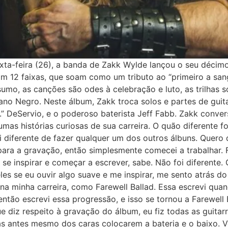
exta-feira (26), a banda de Zakk Wylde lançou o seu décim
 12 faixas, que soam como um tributo ao “primeiro a sangr
umo, as canções são odes à celebração e luto, as trilhas s
cano Negro. Neste álbum, Zakk troca solos e partes de gui
D.” DeServio, e o poderoso baterista Jeff Fabb. Zakk conve
mas histórias curiosas de sua carreira. O quão diferente 
 diferente de fazer qualquer um dos outros álbuns. Quero 
ra a gravação, então simplesmente comecei a trabalhar. Fu
se inspirar e começar a escrever, sabe. Não foi diferente.
es se eu ouvir algo suave e me inspirar, me sento atrás d
na minha carreira, como Farewell Ballad. Essa escrevi qua
então escrevi essa progressão, e isso se tornou a Farewell
e diz respeito à gravação do álbum, eu fiz todas as guit
as antes mesmo dos caras colocarem a bateria e o baixo. 