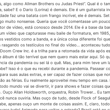
s, algo como Allman Brothers ou Judas Priest”. Qual é o 
, sabe? E o Dario (Lorina) é demais. Ele é um guitarrista
erdade faz uma batata com frango incrível, ele é demais. Set
go muito nonsense. Queria que você comentasse um pouco 
tor de vídeo, está conosco desde 2014. Ele é a base da ban
zer um vídeo que capturasse meu baile de formatura, em 19
os vestidos como a banda, e a única coisa diferente foi q
 rasgando os testículos no final do vídeo… aconteceu tudo 
 Doom Crew Inc. é a trilha para a retomada da vida após es
e álbum é tão terrível que nem quero mais estar aqui. Só q
ência da pandemia ou sei lá o quê. Mas, para mim teve um 
abe? Isso é o que eu recebi durante a pandemia. Passear
r para suas aulas extras, e ser capaz de fazer coisas que 
ão as férias. Eu realmente aproveitei meu tempo em casa
 todo mundo vai se divertir, ir para shows e fazer coisas
o. Ouço Allan Holdsworth, orquestra, Robin Trower… Eu ta
ocê nunca ouviria. Mas ouço de tudo, desde Flock of Seagul
be, apenas ouço um monte de coisas assim. E, claro, todo
ase tudo! Animado para voltar a estrada? Brasil está no r