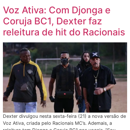
Voz Ativa: Com Djonga e
Coruja BC1, Dexter faz
releitura de hit do Racionais
Dexter divulgou nesta sexta-feira (21) a nova versão de
Voz Ativa, criada pelo Racionais MC’s. Ademais, a
releitura tem Djonga e Coruja BC1 nos vocais. “Sou