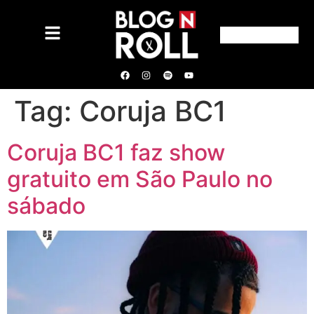
Tag:
Coruja BC1
Coruja BC1 faz show
gratuito em São Paulo no
sábado