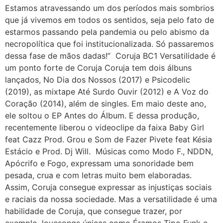
Estamos atravessando um dos períodos mais sombrios
que já vivemos em todos os sentidos, seja pelo fato de
estarmos passando pela pandemia ou pelo abismo da
necropolítica que foi institucionalizada. Só passaremos
dessa fase de mãos dadas!” Coruja BC1 Versatilidade é
um ponto forte de Coruja Coruja tem dois álbuns
lançados, No Dia dos Nossos (2017) e Psicodelic
(2019), as mixtape Até Surdo Ouvir (2012) e A Voz do
Coração (2014), além de singles. Em maio deste ano,
ele soltou o EP Antes do Álbum. E dessa produção,
recentemente liberou o videoclipe da faixa Baby Girl
feat Cazz Prod. Grou e Som de Fazer Pivete feat Késia
Estácio e Prod. Dj Will. Músicas como Modo F., NDDN,
Apócrifo e Fogo, expressam uma sonoridade bem
pesada, crua e com letras muito bem elaboradas.
Assim, Coruja consegue expressar as injustiças sociais
e raciais da nossa sociedade. Mas a versatilidade é uma
habilidade de Coruja, que consegue trazer, por
exemplo, lovesongs únicas como Éramos Tipo Funk e