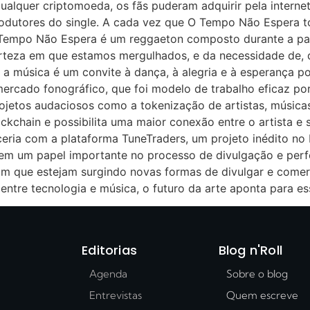
lquer criptomoeda, os fãs puderam adquirir pela internet
rodutores do single. A cada vez que O Tempo Não Espera t
 Tempo Não Espera é um reggaeton composto durante a pan
rteza em que estamos mergulhados, e da necessidade de, d
o, a música é um convite à dança, à alegria e à esperança 
 mercado fonográfico, que foi modelo de trabalho eficaz 
Projetos audaciosos como a tokenização de artistas, músic
ockchain e possibilita uma maior conexão entre o artista e s
ria com a plataforma TuneTraders, um projeto inédito no 
 tem um papel importante no processo de divulgação e per
 bom que estejam surgindo novas formas de divulgar e comer
ntre tecnologia e música, o futuro da arte aponta para ess
Editorias
Blog n'Roll
Agenda
Sobre o blog
Entrevistas
Quem escreve