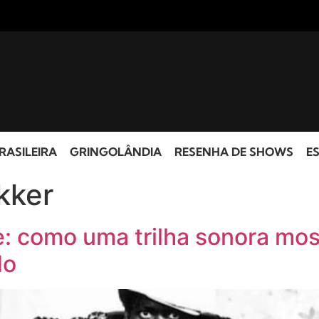
RASILEIRA
GRINGOLÂNDIA
RESENHA DE SHOWS
ES
kker
 como uma trilha sonora mos
do