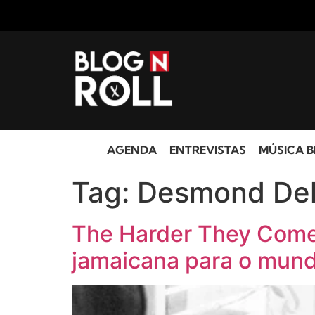
AGENDA
ENTREVISTAS
MÚSICA B
Tag:
Desmond De
The Harder They Come:
jamaicana para o mun