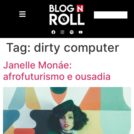
Tag:
dirty computer
Janelle Monáe:
afrofuturismo e ousadia