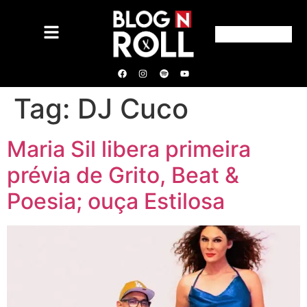
Tag:
DJ Cuco
Maria Sil libera primeira
prévia de Grito, Beat &
Poesia; ouça Estilosa