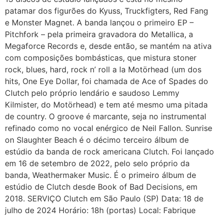
patamar dos figurões do Kyuss, Truckfigters, Red Fang
e Monster Magnet. A banda lançou o primeiro EP –
Pitchfork – pela primeira gravadora do Metallica, a
Megaforce Records e, desde então, se mantém na ativa
com composições bombásticas, que mistura stoner
rock, blues, hard, rock n’ roll a la Motörhead (um dos
hits, One Eye Dollar, foi chamada de Ace of Spades do
Clutch pelo próprio lendário e saudoso Lemmy
Kilmister, do Motörhead) e tem até mesmo uma pitada
de country. O groove é marcante, seja no instrumental
refinado como no vocal enérgico de Neil Fallon. Sunrise
on Slaughter Beach é o décimo terceiro álbum de
estúdio da banda de rock americana Clutch. Foi lançado
em 16 de setembro de 2022, pelo selo próprio da
banda, Weathermaker Music. É o primeiro álbum de
estúdio de Clutch desde Book of Bad Decisions, em
2018. SERVIÇO Clutch em São Paulo (SP) Data: 18 de
julho de 2024 Horário: 18h (portas) Local: Fabrique