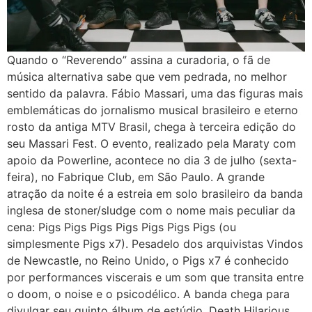
Quando o “Reverendo” assina a curadoria, o fã de
música alternativa sabe que vem pedrada, no melhor
sentido da palavra. Fábio Massari, uma das figuras mais
emblemáticas do jornalismo musical brasileiro e eterno
rosto da antiga MTV Brasil, chega à terceira edição do
seu Massari Fest. O evento, realizado pela Maraty com
apoio da Powerline, acontece no dia 3 de julho (sexta-
feira), no Fabrique Club, em São Paulo. A grande
atração da noite é a estreia em solo brasileiro da banda
inglesa de stoner/sludge com o nome mais peculiar da
cena: Pigs Pigs Pigs Pigs Pigs Pigs Pigs (ou
simplesmente Pigs x7). Pesadelo dos arquivistas Vindos
de Newcastle, no Reino Unido, o Pigs x7 é conhecido
por performances viscerais e um som que transita entre
o doom, o noise e o psicodélico. A banda chega para
divulgar seu quinto álbum de estúdio, Death Hilarious