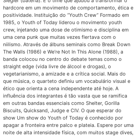
Siegler (bateria). É o time que ajudou a transformar o
hardcore em um movimento de comportamento, ética e
positividade. Instituição do “Youth Crew” Formado em
1985, o Youth of Today liderou o movimento youth
crew, injetando uma dose de otimismo e disciplina em
uma cena punk que muitas vezes flertava com o
niilismo. Através de álbuns seminais como Break Down
The Walls (1986) e We’re Not In This Alone (1988), a
banda colocou no centro do debate temas como o
straight edge (vida livre de álcool e drogas), o
vegetarianismo, a amizade e a crítica social. Mais do
que música, o quarteto definiu um vocabulário visual e
ético que orienta a cena independente até hoje. A
influência dos integrantes é tão vasta que se ramifica
em outras bandas essenciais como Shelter, Gorilla
Biscuits, Quicksand, Judge e CIV. O que esperar do
show Um show do Youth of Today é conhecido por
apagar a fronteira entre palco e plateia. Espere por uma
noite de alta intensidade física, com muitos stage dives,