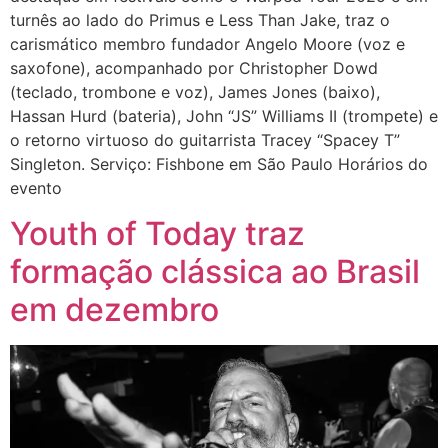
turnês ao lado do Primus e Less Than Jake, traz o
carismático membro fundador Angelo Moore (voz e
saxofone), acompanhado por Christopher Dowd
(teclado, trombone e voz), James Jones (baixo),
Hassan Hurd (bateria), John “JS” Williams II (trompete) e
o retorno virtuoso do guitarrista Tracey “Spacey T”
Singleton. Serviço: Fishbone em São Paulo Horários do
evento
Youth of Today traz
formação clássica ao Brasil
em dezembro