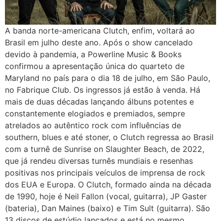
A banda norte-americana Clutch, enfim, voltará ao
Brasil em julho deste ano. Após o show cancelado
devido à pandemia, a Powerline Music & Books
confirmou a apresentação única do quarteto de
Maryland no país para o dia 18 de julho, em São Paulo,
no Fabrique Club. Os ingressos já estão à venda. Há
mais de duas décadas lançando álbuns potentes e
constantemente elogiados e premiados, sempre
atrelados ao autêntico rock com influências de
southern, blues e até stoner, o Clutch regressa ao Brasil
com a turnê de Sunrise on Slaughter Beach, de 2022,
que já rendeu diversas turnês mundiais e resenhas
positivas nos principais veículos de imprensa de rock
dos EUA e Europa. O Clutch, formado ainda na década
de 1990, hoje é Neil Fallon (vocal, guitarra), JP Gaster
(bateria), Dan Maines (baixo) e Tim Sult (guitarra). São
13 discos de estúdio lançados e está no mesmo