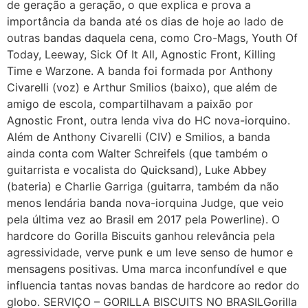
de geração a geração, o que explica e prova a
importância da banda até os dias de hoje ao lado de
outras bandas daquela cena, como Cro-Mags, Youth Of
Today, Leeway, Sick Of It All, Agnostic Front, Killing
Time e Warzone. A banda foi formada por Anthony
Civarelli (voz) e Arthur Smilios (baixo), que além de
amigo de escola, compartilhavam a paixão por
Agnostic Front, outra lenda viva do HC nova-iorquino.
Além de Anthony Civarelli (CIV) e Smilios, a banda
ainda conta com Walter Schreifels (que também o
guitarrista e vocalista do Quicksand), Luke Abbey
(bateria) e Charlie Garriga (guitarra, também da não
menos lendária banda nova-iorquina Judge, que veio
pela última vez ao Brasil em 2017 pela Powerline). O
hardcore do Gorilla Biscuits ganhou relevância pela
agressividade, verve punk e um leve senso de humor e
mensagens positivas. Uma marca inconfundível e que
influencia tantas novas bandas de hardcore ao redor do
globo. SERVIÇO – GORILLA BISCUITS NO BRASILGorilla