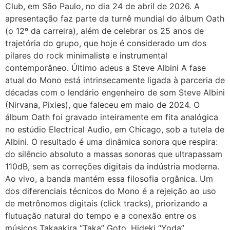
Club, em São Paulo, no dia 24 de abril de 2026. A
apresentação faz parte da turnê mundial do álbum Oath
(o 12º da carreira), além de celebrar os 25 anos de
trajetória do grupo, que hoje é considerado um dos
pilares do rock minimalista e instrumental
contemporâneo. Último adeus a Steve Albini A fase
atual do Mono está intrinsecamente ligada à parceria de
décadas com o lendário engenheiro de som Steve Albini
(Nirvana, Pixies), que faleceu em maio de 2024. O
álbum Oath foi gravado inteiramente em fita analógica
no estúdio Electrical Audio, em Chicago, sob a tutela de
Albini. O resultado é uma dinâmica sonora que respira:
do silêncio absoluto a massas sonoras que ultrapassam
110dB, sem as correções digitais da indústria moderna.
Ao vivo, a banda mantém essa filosofia orgânica. Um
dos diferenciais técnicos do Mono é a rejeição ao uso
de metrônomos digitais (click tracks), priorizando a
flutuação natural do tempo e a conexão entre os
músicos Takaakira “Taka” Goto, Hideki “Yoda”