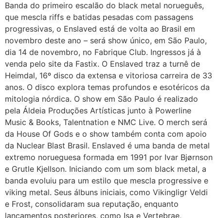
Banda do primeiro escalão do black metal norueguês,
que mescla riffs e batidas pesadas com passagens
progressivas, o Enslaved está de volta ao Brasil em
novembro deste ano – será show único, em São Paulo,
dia 14 de novembro, no Fabrique Club. Ingressos já à
venda pelo site da Fastix. O Enslaved traz a turnê de
Heimdal, 16º disco da extensa e vitoriosa carreira de 33
anos. O disco explora temas profundos e esotéricos da
mitologia nórdica. O show em São Paulo é realizado
pela Áldeia Produções Artísticas junto à Powerline
Music & Books, Talentnation e NMC Live. O merch será
da House Of Gods e o show também conta com apoio
da Nuclear Blast Brasil. Enslaved é uma banda de metal
extremo norueguesa formada em 1991 por Ivar Bjørnson
e Grutle Kjellson. Iniciando com um som black metal, a
banda evoluiu para um estilo que mescla progressive e
viking metal. Seus álbuns iniciais, como Vikingligr Veldi
e Frost, consolidaram sua reputação, enquanto
lançamentos posteriores, como Isa e Vertebrae,