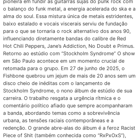
pioneira em fundir as guitarras sujas do punk rock com
o balanço do funk metal, a energia acelerada do ska e a
alma do soul. Essa mistura única de metais estridentes,
baixo estalado e vocais viscerais serviu de fundação
para o que se tornaria o rock alternativo dos anos 90,
influenciando diretamente bandas do calibre de Red
Hot Chili Peppers, Jane’s Addiction, No Doubt e Primus.
Retorno ao estúdio com “Stockholm Syndrome” O show
em São Paulo acontece em um momento crucial de
retomada para o grupo. Em 27 de junho de 2025, o
Fishbone quebrou um jejum de mais de 20 anos sem um
disco cheio de inéditas com o lançamento de
Stockholm Syndrome, o nono álbum de estúdio de sua
carreira. O trabalho resgata a urgência rítmica e o
comentário político afiado que sempre acompanharam
a banda, abordando temas como a sobrevivência
urbana, as tensões raciais contemporâneas e a
redenção. O grande abre-alas do álbum é a feroz Racist
Piece of Shit (também conhecida como “RxPxOxS”),