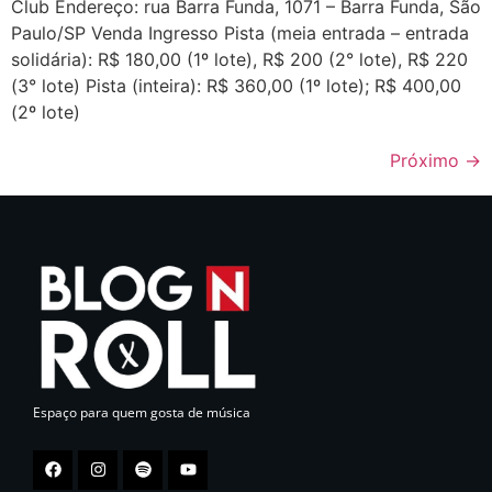
Club Endereço: rua Barra Funda, 1071 – Barra Funda, São
Paulo/SP Venda Ingresso Pista (meia entrada – entrada
solidária): R$ 180,00 (1º lote), R$ 200 (2° lote), R$ 220
(3° lote) Pista (inteira): R$ 360,00 (1º lote); R$ 400,00
(2º lote)
Próximo
→
Espaço para quem gosta de música