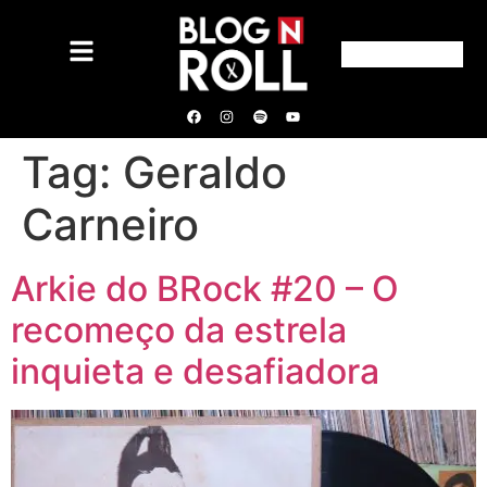
Tag:
Geraldo
Carneiro
Arkie do BRock #20 – O
recomeço da estrela
inquieta e desafiadora