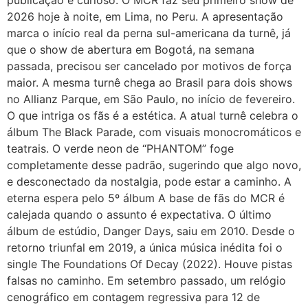
2026 hoje à noite, em Lima, no Peru. A apresentação
marca o início real da perna sul-americana da turnê, já
que o show de abertura em Bogotá, na semana
passada, precisou ser cancelado por motivos de força
maior. A mesma turnê chega ao Brasil para dois shows
no Allianz Parque, em São Paulo, no início de fevereiro.
O que intriga os fãs é a estética. A atual turnê celebra o
álbum The Black Parade, com visuais monocromáticos e
teatrais. O verde neon de “PHANTOM” foge
completamente desse padrão, sugerindo que algo novo,
e desconectado da nostalgia, pode estar a caminho. A
eterna espera pelo 5º álbum A base de fãs do MCR é
calejada quando o assunto é expectativa. O último
álbum de estúdio, Danger Days, saiu em 2010. Desde o
retorno triunfal em 2019, a única música inédita foi o
single The Foundations Of Decay (2022). Houve pistas
falsas no caminho. Em setembro passado, um relógio
cenográfico em contagem regressiva para 12 de