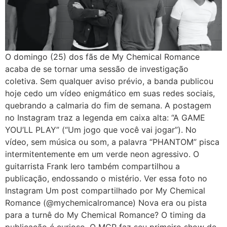
O domingo (25) dos fãs de My Chemical Romance
acaba de se tornar uma sessão de investigação
coletiva. Sem qualquer aviso prévio, a banda publicou
hoje cedo um vídeo enigmático em suas redes sociais,
quebrando a calmaria do fim de semana. A postagem
no Instagram traz a legenda em caixa alta: “A GAME
YOU’LL PLAY” (“Um jogo que você vai jogar”). No
vídeo, sem música ou som, a palavra “PHANTOM” pisca
intermitentemente em um verde neon agressivo. O
guitarrista Frank Iero também compartilhou a
publicação, endossando o mistério. Ver essa foto no
Instagram Um post compartilhado por My Chemical
Romance (@mychemicalromance) Nova era ou pista
para a turnê do My Chemical Romance? O timing da
publicação é curioso. O MCR faz seu primeiro show de