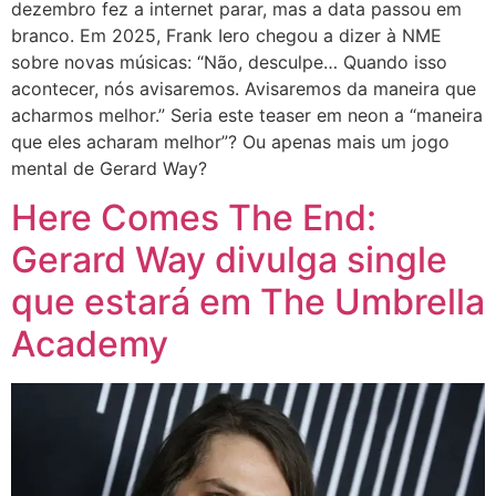
dezembro fez a internet parar, mas a data passou em
branco. Em 2025, Frank Iero chegou a dizer à NME
sobre novas músicas: “Não, desculpe… Quando isso
acontecer, nós avisaremos. Avisaremos da maneira que
acharmos melhor.” Seria este teaser em neon a “maneira
que eles acharam melhor”? Ou apenas mais um jogo
mental de Gerard Way?
Here Comes The End:
Gerard Way divulga single
que estará em The Umbrella
Academy