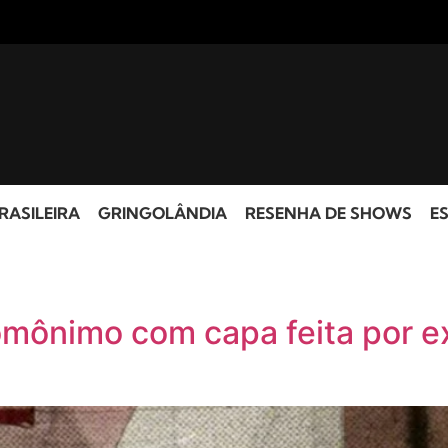
RASILEIRA
GRINGOLÂNDIA
RESENHA DE SHOWS
ES
omônimo com capa feita por e