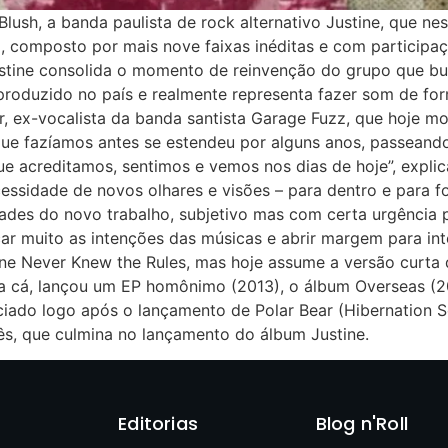
Blush, a banda paulista de rock alternativo Justine, que n
 composto por mais nove faixas inéditas e com participa
ine consolida o momento de reinvenção do grupo que busc
produzido no país e realmente representa fazer som de fo
r, ex-vocalista da banda santista Garage Fuzz, que hoje mo
que fazíamos antes se estendeu por alguns anos, passeando
ue acreditamos, sentimos e vemos nos dias de hoje”, explic
essidade de novos olhares e visões – para dentro e para fo
dades do novo trabalho, subjetivo mas com certa urgência p
r muito as intenções das músicas e abrir margem para int
stine Never Knew the Rules, mas hoje assume a versão curta 
a cá, lançou um EP homônimo (2013), o álbum Overseas (201
iado logo após o lançamento de Polar Bear (Hibernation S
ês, que culmina no lançamento do álbum Justine.
Editorias
Blog n'Roll