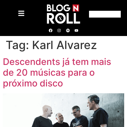
Tag:
Karl Alvarez
Descendents já tem mais
de 20 músicas para o
próximo disco