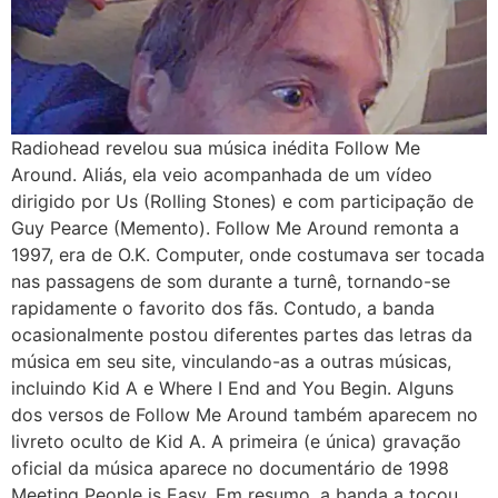
Radiohead revelou sua música inédita Follow Me
Around. Aliás, ela veio acompanhada de um vídeo
dirigido por Us (Rolling Stones) e com participação de
Guy Pearce (Memento). Follow Me Around remonta a
1997, era de O.K. Computer, onde costumava ser tocada
nas passagens de som durante a turnê, tornando-se
rapidamente o favorito dos fãs. Contudo, a banda
ocasionalmente postou diferentes partes das letras da
música em seu site, vinculando-as a outras músicas,
incluindo Kid A e Where I End and You Begin. Alguns
dos versos de Follow Me Around também aparecem no
livreto oculto de Kid A. A primeira (e única) gravação
oficial da música aparece no documentário de 1998
Meeting People is Easy. Em resumo, a banda a tocou