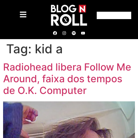
Tag:
kid a
Radiohead libera Follow Me
Around, faixa dos tempos
de O.K. Computer