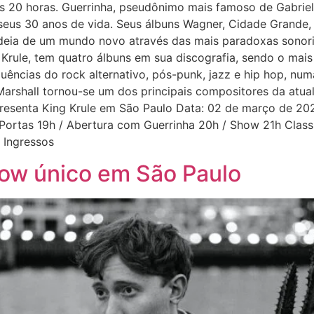
 20 horas. Guerrinha, pseudônimo mais famoso de Gabriel 
seus 30 anos de vida. Seus álbuns Wagner, Cidade Grande
ideia de um mundo novo através das mais paradoxas sonor
g Krule, tem quatro álbuns em sua discografia, sendo o ma
luências do rock alternativo, pós-punk, jazz e hip hop, nu
Marshall tornou-se um dos principais compositores da atual
presenta King Krule em São Paulo Data: 02 de março de 202
Portas 19h / Abertura com Guerrinha 20h / Show 21h Classi
 Ingressos
how único em São Paulo