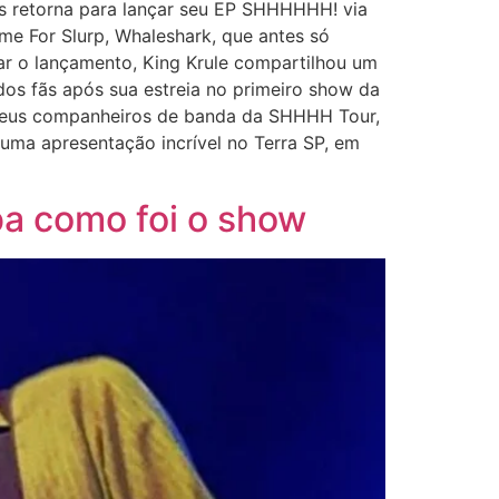
res retorna para lançar seu EP SHHHHHH! via
me For Slurp, Whaleshark, que antes só
r o lançamento, King Krule compartilhou um
dos fãs após sua estreia no primeiro show da
 seus companheiros de banda da SHHHH Tour,
 uma apresentação incrível no Terra SP, em
ba como foi o show