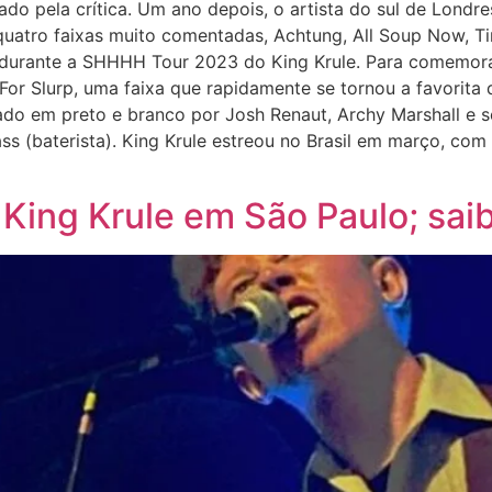
ado pela crítica. Um ano depois, o artista do sul de Lond
quatro faixas muito comentadas, Achtung, All Soup Now, Ti
s durante a SHHHH Tour 2023 do King Krule. Para comemora
For Slurp, uma faixa que rapidamente se tornou a favorita 
ado em preto e branco por Josh Renaut, Archy Marshall e
ss (baterista). King Krule estreou no Brasil em março, com
King Krule em São Paulo; sai