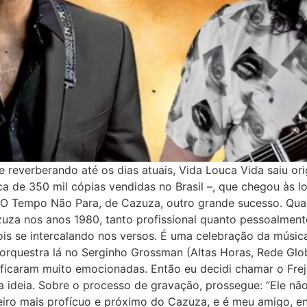
reverberando até os dias atuais, Vida Louca Vida saiu or
 de 350 mil cópias vendidas no Brasil –, que chegou às l
 O Tempo Não Para, de Cazuza, outro grande sucesso. Qua
azuza nos anos 1980, tanto profissional quanto pessoalme
dois se intercalando nos versos. É uma celebração da músi
orquestra lá no Serginho Grossman (Altas Horas, Rede Globo
 ficaram muito emocionadas. Então eu decidi chamar o Fre
a ideia. Sobre o processo de gravação, prossegue: “Ele n
eiro mais profícuo e próximo do Cazuza, e é meu amigo, entã