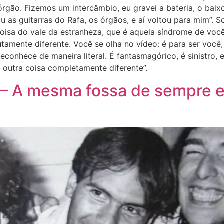
 órgão. Fizemos um intercâmbio, eu gravei a bateria, o baix
ou as guitarras do Rafa, os órgãos, e aí voltou para mim”. 
a coisa do vale da estranheza, que é aquela síndrome de v
tamente diferente. Você se olha no vídeo: é para ser você
reconhece de maneira literal. É fantasmagórico, é sinistro, 
ma outra coisa completamente diferente”.
 – A mesma fossa de sempre e