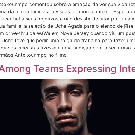
ntetokounmpo comentou sobre a emoção de ver sua vida ret
ria da minha família a pessoas do mundo inteiro. Espero q
necer fiel a seus objetivos e não desistir de lutar por uma
ua família, a seleção de Uche Agada para o elenco de Ri
um drive-thru da WaWa em Nova Jersey quando viu um post
. Uche teve que pedir uma folga do trabalho para fazer um
u que os cineastas fizessem uma audição com o seu irmão R
irmãos Antekounmpo no filme.
 Among Teams Expressing Inte