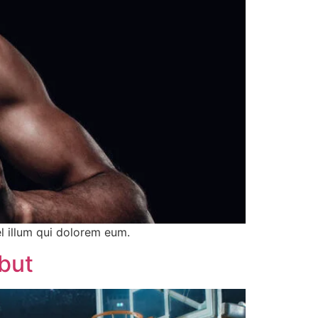
el illum qui dolorem eum.
but