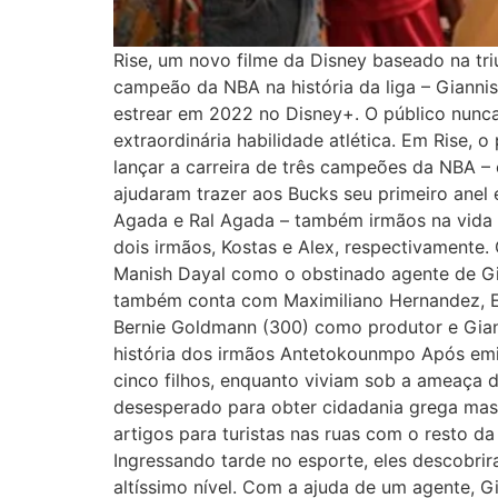
Rise, um novo filme da Disney baseado na triun
campeão da NBA na história da liga – Giann
estrear em 2022 no Disney+. O público nunc
extraordinária habilidade atlética. Em Rise, 
lançar a carreira de três campeões da NBA –
ajudaram trazer aos Bucks seu primeiro anel
Agada e Ral Agada – também irmãos na vida 
dois irmãos, Kostas e Alex, respectivamente.
Manish Dayal como o obstinado agente de Gi
também conta com Maximiliano Hernandez, Edd
Bernie Goldmann (300) como produtor e Gian
história dos irmãos Antetokounmpo Após emig
cinco filhos, enquanto viviam sob a ameaça d
desesperado para obter cidadania grega mas
artigos para turistas nas ruas com o resto da
Ingressando tarde no esporte, eles descobri
altíssimo nível. Com a ajuda de um agente, 