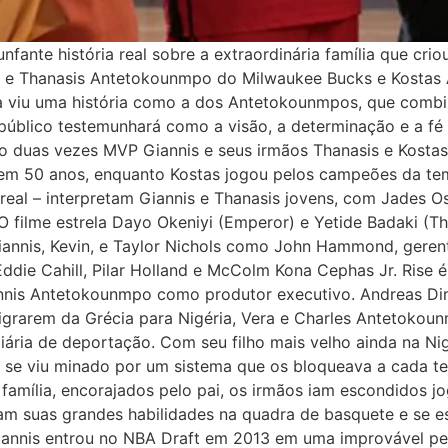
fante história real sobre a extraordinária família que criou
is e Thanasis Antetokounmpo do Milwaukee Bucks e Kostas
a viu uma história como a dos Antetokounmpos, que combin
o público testemunhará como a visão, a determinação e a fé
 o duas vezes MVP Giannis e seus irmãos Thanasis e Kostas
 em 50 anos, enquanto Kostas jogou pelos campeões da te
real – interpretam Giannis e Thanasis jovens, com Jades 
 O filme estrela Dayo Okeniyi (Emperor) e Yetide Badaki (T
annis, Kevin, e Taylor Nichols como John Hammond, geren
ie Cahill, Pilar Holland e McColm Kona Cephas Jr. Rise é
nis Antetokounmpo como produtor executivo. Andreas Dimi
rarem da Grécia para Nigéria, Vera e Charles Antetokounm
iária de deportação. Com seu filho mais velho ainda na Ni
 se viu minado por um sistema que os bloqueava a cada t
 família, encorajados pelo pai, os irmãos iam escondidos j
ram suas grandes habilidades na quadra de basquete e se e
Giannis entrou no NBA Draft em 2013 em uma improvável pe