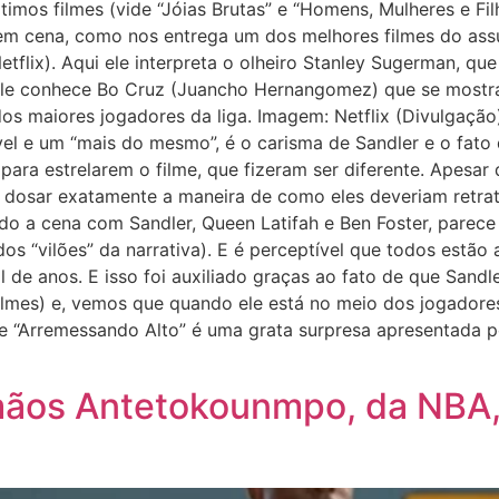
mos filmes (vide “Jóias Brutas” e “Homens, Mulheres e Fil
em cena, como nos entrega um dos melhores filmes do ass
etflix). Aqui ele interpreta o olheiro Stanley Sugerman, qu
ele conhece Bo Cruz (Juancho Hernangomez) que se mostr
os maiores jogadores da liga. Imagem: Netflix (Divulgação)
el e um “mais do mesmo”, é o carisma de Sandler e o fato
ara estrelarem o filme, que fizeram ser diferente. Apesar
e dosar exatamente a maneira de como eles deveriam retrat
o a cena com Sandler, Queen Latifah e Ben Foster, parece
s “vilões” da narrativa). E é perceptível que todos estão 
de anos. E isso foi auxiliado graças ao fato de que Sandl
ilmes) e, vemos que quando ele está no meio dos jogadores
e “Arremessando Alto” é uma grata surpresa apresentada 
irmãos Antetokounmpo, da NBA,