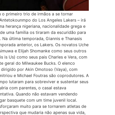
 o primeiro trio de irmãos a se tornar
 Antetokounmpo do Los Angeles Lakers – irá
a herança nigeriana, nacionalidade grega e
 de uma família os tiraram da escuridão para
. Na última temporada, Giannis e Thanasis
mporada anterior, os Lakers. Os novatos Uche
Osimuwa e Elijah Shomanke como seus outros
his is Us) como seus pais Charles e Vera, com
te geral do Milwaukee Bucks. O elenco
 dirigido por Akin Omotoso (Vaya), com
triou e Michael Foutras são coprodutores. A
po lutaram para sobreviver e sustentar seus
géria com parentes, o casal estava
entativa. Quando não estavam vendendo
ogar basquete com um time juvenil local.
sforçaram muito para se tornarem atletas de
rspectiva que mudaria não apenas sua vida,