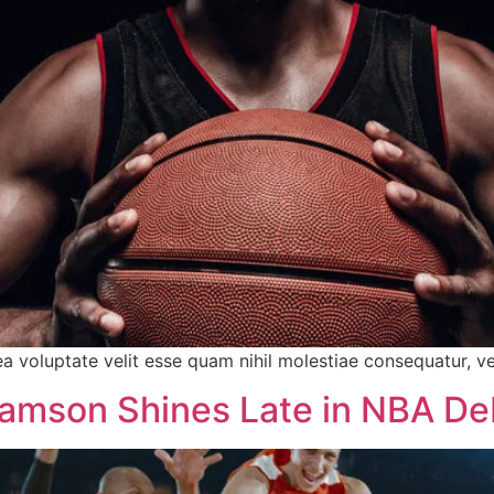
ea voluptate velit esse quam nihil molestiae consequatur, v
liamson Shines Late in NBA De