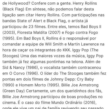
de Hollywood? Confere com a gente. Henry Rollins
(Black Flag) Em síntese, não podemos falar desta
ligação sem citar Henry Rollins. Com participações nas
bandas State of Alert e Black Flag, o artista já
participou de 23 filmes. Entre eles, temos Bad Boys II
(2003), Floresta Maldita (2007) e Fogo contra Fogo
(1995). Em Bad Boys II, Rollins é o responsável por
comandar a equipe de Will Smith e Martin Lawrence na
hora de caçar os integrantes do KKK. Iggy Pop (The
Stooges) Uma das maiores vozes da música, Iggy Pop
também já fez algumas pontinhas na telona. Além de
Sid & Nancy (1986), o vocalista também contracenou
em O Corvo (1996). O líder do The Stooges também fez
pontas em dois filmes de Johnny Depp: Cry Baby
(1990) e Homem Morto (1995). Billie Joe Armstrong
(Green Day) Certamente, um dos queridinhos dos fãs,
Billie Joe Armstrong participou de boas produções no
cinema. É o caso do filme Mundo Ordinário (2016),
onde ele vive um pai de família revivendo seu passado