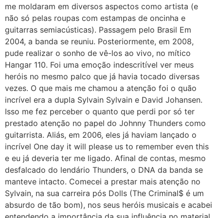
me moldaram em diversos aspectos como artista (e
não só pelas roupas com estampas de oncinha e
guitarras semiacústicas). Passagem pelo Brasil Em
2004, a banda se reuniu. Posteriormente, em 2008,
pude realizar o sonho de vê-los ao vivo, no mítico
Hangar 110. Foi uma emoção indescritível ver meus
heróis no mesmo palco que já havia tocado diversas
vezes. O que mais me chamou a atenção foi o quão
incrível era a dupla Sylvain Sylvain e David Johansen.
Isso me fez perceber o quanto que perdi por só ter
prestado atenção no papel do Johnny Thunders como
guitarrista. Aliás, em 2006, eles já haviam lançado o
incrível One day it will please us to remember even this
e eu já deveria ter me ligado. Afinal de contas, mesmo
desfalcado do lendário Thunders, o DNA da banda se
manteve intacto. Comecei a prestar mais atenção no
Sylvain, na sua carreira pós Dolls (The Criminal$ é um
absurdo de tão bom), nos seus heróis musicais e acabei
entendendo a importância da sua influência no material