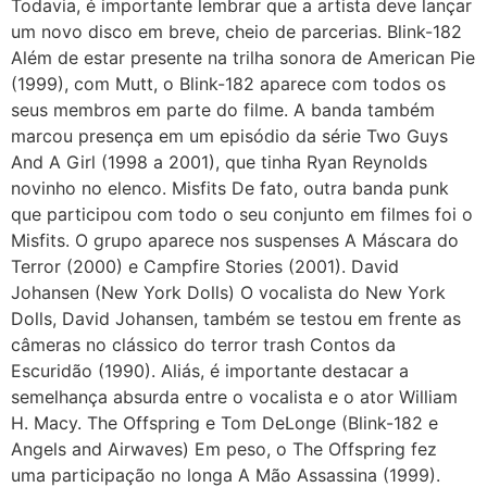
Todavia, é importante lembrar que a artista deve lançar
um novo disco em breve, cheio de parcerias. Blink-182
Além de estar presente na trilha sonora de American Pie
(1999), com Mutt, o Blink-182 aparece com todos os
seus membros em parte do filme. A banda também
marcou presença em um episódio da série Two Guys
And A Girl (1998 a 2001), que tinha Ryan Reynolds
novinho no elenco. Misfits De fato, outra banda punk
que participou com todo o seu conjunto em filmes foi o
Misfits. O grupo aparece nos suspenses A Máscara do
Terror (2000) e Campfire Stories (2001). David
Johansen (New York Dolls) O vocalista do New York
Dolls, David Johansen, também se testou em frente as
câmeras no clássico do terror trash Contos da
Escuridão (1990). Aliás, é importante destacar a
semelhança absurda entre o vocalista e o ator William
H. Macy. The Offspring e Tom DeLonge (Blink-182 e
Angels and Airwaves) Em peso, o The Offspring fez
uma participação no longa A Mão Assassina (1999).