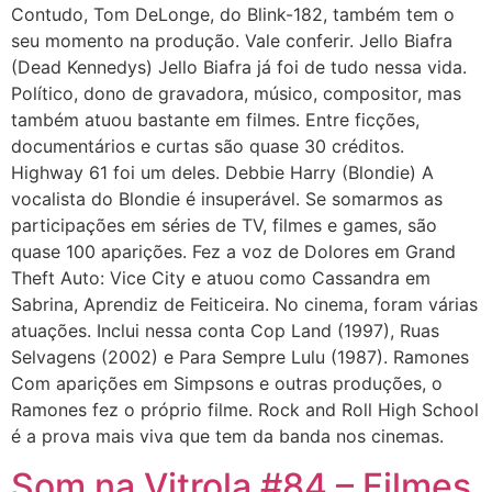
Contudo, Tom DeLonge, do Blink-182, também tem o
seu momento na produção. Vale conferir. Jello Biafra
(Dead Kennedys) Jello Biafra já foi de tudo nessa vida.
Político, dono de gravadora, músico, compositor, mas
também atuou bastante em filmes. Entre ficções,
documentários e curtas são quase 30 créditos.
Highway 61 foi um deles. Debbie Harry (Blondie) A
vocalista do Blondie é insuperável. Se somarmos as
participações em séries de TV, filmes e games, são
quase 100 aparições. Fez a voz de Dolores em Grand
Theft Auto: Vice City e atuou como Cassandra em
Sabrina, Aprendiz de Feiticeira. No cinema, foram várias
atuações. Inclui nessa conta Cop Land (1997), Ruas
Selvagens (2002) e Para Sempre Lulu (1987). Ramones
Com aparições em Simpsons e outras produções, o
Ramones fez o próprio filme. Rock and Roll High School
é a prova mais viva que tem da banda nos cinemas.
Som na Vitrola #84 – Filmes