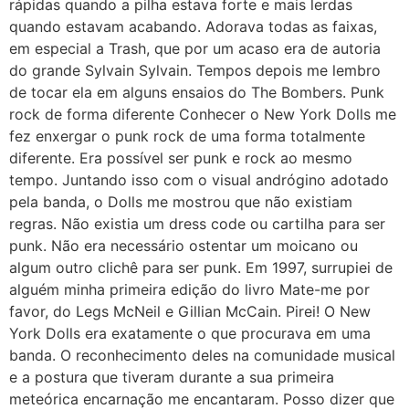
rápidas quando a pilha estava forte e mais lerdas
quando estavam acabando. Adorava todas as faixas,
em especial a Trash, que por um acaso era de autoria
do grande Sylvain Sylvain. Tempos depois me lembro
de tocar ela em alguns ensaios do The Bombers. Punk
rock de forma diferente Conhecer o New York Dolls me
fez enxergar o punk rock de uma forma totalmente
diferente. Era possível ser punk e rock ao mesmo
tempo. Juntando isso com o visual andrógino adotado
pela banda, o Dolls me mostrou que não existiam
regras. Não existia um dress code ou cartilha para ser
punk. Não era necessário ostentar um moicano ou
algum outro clichê para ser punk. Em 1997, surrupiei de
alguém minha primeira edição do livro Mate-me por
favor, do Legs McNeil e Gillian McCain. Pirei! O New
York Dolls era exatamente o que procurava em uma
banda. O reconhecimento deles na comunidade musical
e a postura que tiveram durante a sua primeira
meteórica encarnação me encantaram. Posso dizer que