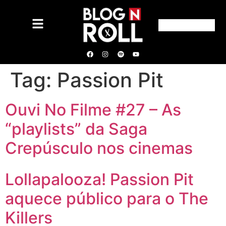
Tag:
Passion Pit
Ouvi No Filme #27 – As
“playlists” da Saga
Crepúsculo nos cinemas
Lollapalooza! Passion Pit
aquece público para o The
Killers