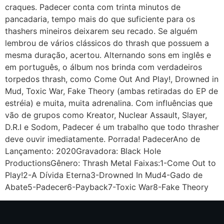
craques. Padecer conta com trinta minutos de
pancadaria, tempo mais do que suficiente para os
thashers mineiros deixarem seu recado. Se alguém
lembrou de vários clássicos do thrash que possuem a
mesma duração, acertou. Alternando sons em inglês e
em português, o álbum nos brinda com verdadeiros
torpedos thrash, como Come Out And Play!, Drowned in
Mud, Toxic War, Fake Theory (ambas retiradas do EP de
estréia) e muita, muita adrenalina. Com influências que
vão de grupos como Kreator, Nuclear Assault, Slayer,
D.R.I e Sodom, Padecer é um trabalho que todo thrasher
deve ouvir imediatamente. Porrada! PadecerAno de
Lançamento: 2020Gravadora: Black Hole
ProductionsGênero: Thrash Metal Faixas:1-Come Out to
Play!2-A Dívida Eterna3-Drowned In Mud4-Gado de
Abate5-Padecer6-Payback7-Toxic War8-Fake Theory