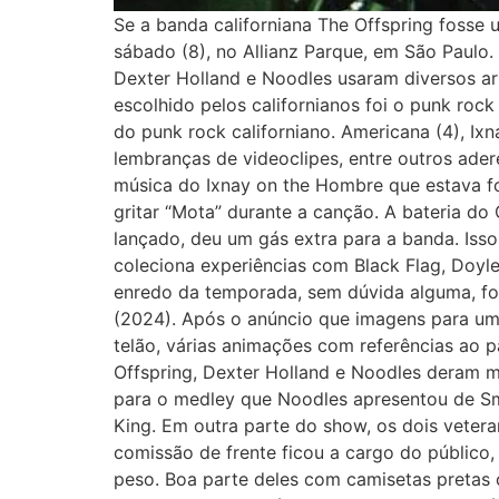
Se a banda californiana The Offspring fosse
sábado (8), no Allianz Parque, em São Paulo.
Dexter Holland e Noodles usaram diversos art
escolhido pelos californianos foi o punk ro
do punk rock californiano. Americana (4), Ix
lembranças de videoclipes, entre outros ader
música do Ixnay on the Hombre que estava fo
gritar “Mota” durante a canção. A bateria d
lançado, deu um gás extra para a banda. Isso
coleciona experiências com Black Flag, Doyl
enredo da temporada, sem dúvida alguma, foi
(2024). Após o anúncio que imagens para um 
telão, várias animações com referências ao pa
Offspring, Dexter Holland e Noodles deram m
para o medley que Noodles apresentou de Smok
King. Em outra parte do show, os dois veteran
comissão de frente ficou a cargo do público
peso. Boa parte deles com camisetas pretas 