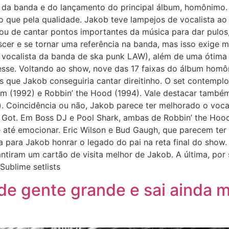
e da banda e do lançamento do principal álbum, homônimo.
do que pela qualidade. Jakob teve lampejos de vocalista a
xou de cantar pontos importantes da música para dar pulos,
cer e se tornar uma referência na banda, mas isso exige ma
i vocalista da banda de ska punk LAW), além de uma ótima 
resse. Voltando ao show, nove das 17 faixas do álbum hom
s que Jakob conseguiria cantar direitinho. O set contemp
om (1992) e Robbin’ the Hood (1994). Vale destacar també
). Coincidência ou não, Jakob parece ter melhorado o voca
I Got. Em Boss DJ e Pool Shark, ambas de Robbin’ the Hoo
 até emocionar. Eric Wilson e Bud Gaugh, que parecem ter
para Jakob honrar o legado do pai na reta final do show. 
antiram um cartão de visita melhor de Jakob. A última, por
 Sublime setlists
de gente grande e sai ainda m