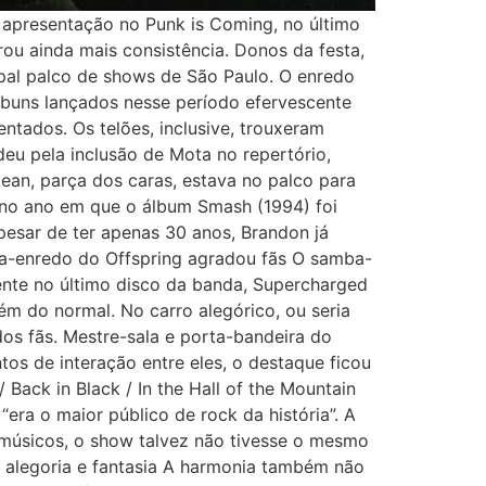
 apresentação no Punk is Coming, no último
ou ainda mais consistência. Donos da festa,
ipal palco de shows de São Paulo. O enredo
álbuns lançados nesse período efervescente
ntados. Os telões, inclusive, trouxeram
eu pela inclusão de Mota no repertório,
ean, parça dos caras, estava no palco para
u no ano em que o álbum Smash (1994) foi
Apesar de ter apenas 30 anos, Brandon já
ba-enredo do Offspring agradou fãs O samba-
sente no último disco da banda, Supercharged
ém do normal. No carro alegórico, ou seria
 dos fãs. Mestre-sala e porta-bandeira do
os de interação entre eles, o destaque ficou
Back in Black / In the Hall of the Mountain
era o maior público de rock da história”. A
 músicos, o show talvez não tivesse o mesmo
 alegoria e fantasia A harmonia também não