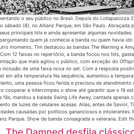
aumentando o seu público no Brasil. Depois do Lollapalooza
o sábado (8), no Allianz Parque, em São Paulo. Abraçada pe
us principais hits e ainda apresentar algumas novidades. O
erguntando quem já conhecia a banda ou quem havia ido 
 outro momento, Tim destacou as bandas The Warning e Amyl
Com 12 faixas no repertório, a banda focou nos hits, gast
resentação que mais agitou o público, com exceção do Offspr
inclusão de uma faixa nova no set. Com a resposta positiv
ainst em alta temperatura Na sequência, aumentou a temper
lento, uma pessoa ficou ferida e precisou de atendimento
co cooperar e interrompeu o show até garantir que o fã est
 fãs, mandou a balada Swing Life Away, cantada apenas com
to de luzes de celulares acesas. Aliás, antes de Savior, T
dades causadas por políticos gananciosos e intolerantes. 
anz Parque. Show de banda consagrada e veterana. Edit this 
e, The Damned desfila clássi