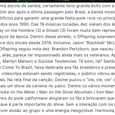
 uma escola de samba, certamente teria grande êxito com a
 Um ano após a última passagem pelo Brasil, a banda mostr
ifícios para garantir uma grande festa punk rock no princ
ck dos anos 1990. Das 19 músicas tocadas, dez vieram dos 
nay on the Hombre (3) e Smash (3) foram muito bem represe
eços da época. Dentro desse enredo, o Offspring surpreend
ra dos shows desde 2019. Inclusive, Jason “Blackball” McL
o Offspring seguiu nota dez. Brandon Pertzborn, que nasce
, aliás, parece ter impulsionado ainda mais os veteranos. 
e, Marilyn Manson e Suicidal Tendencies. Tá bom, né? Sam
 Come To Brazil, faixa dedicada aos fãs brasileiros e pre
videoclipe estavam sendo registradas, o público vibrou al
ís. Na reta final da canção, Dexter puxou o “ole, ole, ole”
ais um show de carisma no palco. Dentre os vários moment
e on the Water / Man on the Silver Mountain / Iron Man / 
os do punk californiano elogiaram os fãs e brincaram que “
, que é parte importante do show. Sem a interação com os
com alusão ao grupo e uma energia inesgotável. Harmonia,