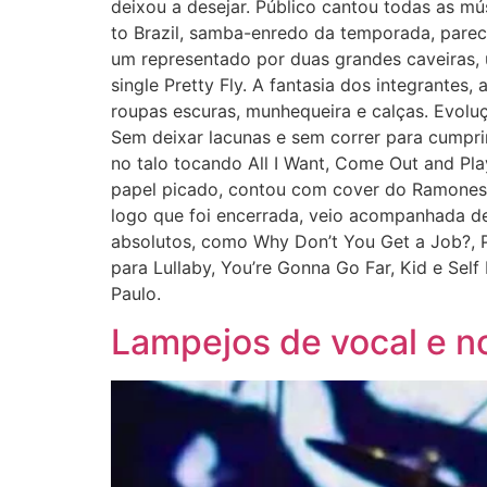
deixou a desejar. Público cantou todas as mú
to Brazil, samba-enredo da temporada, pareci
um representado por duas grandes caveiras,
single Pretty Fly. A fantasia dos integrantes
roupas escuras, munhequeira e calças. Evoluçã
Sem deixar lacunas e sem correr para cump
no talo tocando All I Want, Come Out and Pl
papel picado, contou com cover do Ramones (
logo que foi encerrada, veio acompanhada de 
absolutos, como Why Don’t You Get a Job?, Pr
para Lullaby, You’re Gonna Go Far, Kid e Se
Paulo.
Lampejos de vocal e n