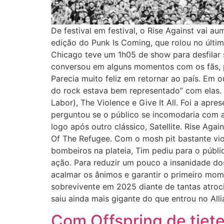
De festival em festival, o Rise Against vai 
edição do Punk Is Coming, que rolou no últim
Chicago teve um 1h05 de show para desfilar se
conversou em alguns momentos com os fãs, p
Parecia muito feliz em retornar ao país. Em
do rock estava bem representado” com elas. 
Labor), The Violence e Give It All. Foi a ap
perguntou se o público se incomodaria com a 
logo após outro clássico, Satellite. Rise Ag
Of The Refugee. Com o mosh pit bastante vio
bombeiros na plateia, Tim pediu para o públi
ação. Para reduzir um pouco a insanidade dos
acalmar os ânimos e garantir o primeiro momen
sobrevivente em 2025 diante de tantas atroci
saiu ainda mais gigante do que entrou no Alli
Com Offspring de tiet