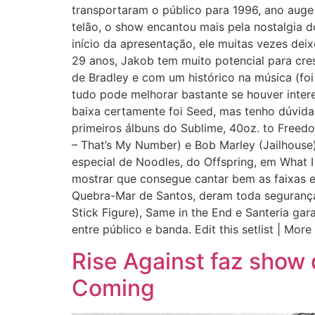
transportaram o público para 1996, ano aug
telão, o show encantou mais pela nostalgia 
início da apresentação, ele muitas vezes dei
29 anos, Jakob tem muito potencial para cres
de Bradley e com um histórico na música (fo
tudo pode melhorar bastante se houver inte
baixa certamente foi Seed, mas tenho dúvida
primeiros álbuns do Sublime, 40oz. to Freed
– That’s My Number) e Bob Marley (Jailhouse
especial de Noodles, do Offspring, em What 
mostrar que consegue cantar bem as faixas e
Quebra-Mar de Santos, deram toda segurança 
Stick Figure), Same in the End e Santeria gar
entre público e banda. Edit this setlist | More
Rise Against faz show 
Coming