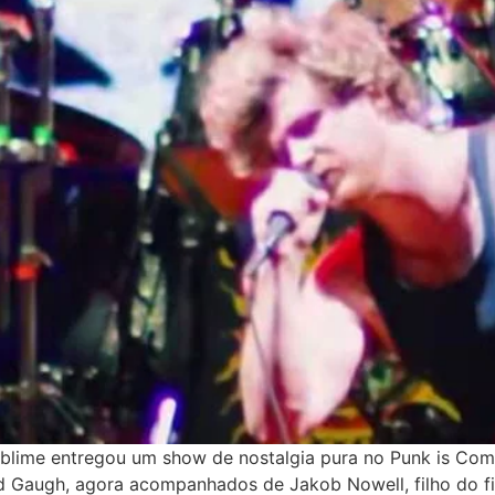
blime entregou um show de nostalgia pura no Punk is Comi
Bud Gaugh, agora acompanhados de Jakob Nowell, filho do f