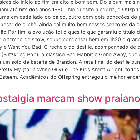
sicas do início ao fim em alto e bom som. Do álbum mais n
am até hits dos anos 1990. No quesito alegoria, o Offspri
 uma em cada lado do palco, outro com dois bonecões do 
, apesar de clichê, ainda cai muito bem nesses senhores da
o Por fim, a evolução foi o quesito que garantiu o título 
rir o tempo de show, soube condensar bem em 1h20 o gran
ay e Want You Bad. O recheio do desfile, acompanhado de 
Blitzkrieg Bop), o clássico Bad Habbit e Gone Away, que e
um solo de bateria de Brandon. A reta final do desfile pun
etty Fly (for a White Guy) e The Kids Aren’t Alright, todo
lf Esteem. Acadêmicos do Offspring entregou o melhor ence
ostalgia marcam show praian