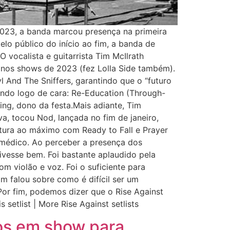
 2023, a banda marcou presença na primeira
lo público do início ao fim, a banda de
 vocalista e guitarrista Tim McIlrath
nos shows de 2023 (fez Lolla Side também).
 And The Sniffers, garantindo que o “futuro
ando logo de cara: Re-Education (Through-
ing, dono da festa.Mais adiante, Tim
a, tocou Nod, lançada no fim de janeiro,
atura ao máximo com Ready to Fall e Prayer
 médico. Ao perceber a presença dos
ivesse bem. Foi bastante aplaudido pela
 violão e voz. Foi o suficiente para
im falou sobre como é difícil ser um
Por fim, podemos dizer que o Rise Against
setlist | More Rise Against setlists
cos em show para