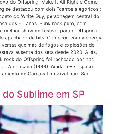
ovo do Offspring, Make It All Right e Come
ng se destacou com dois “carros alegóricos”:
posto do White Guy, personagem central do
 casa dos 60 anos. Punk rock puro, com
de melhor show do festival para o Offspring.
de apanhado de hits. Começou com a energia
diversas queimas de fogos e explosões de
stava ausente dos sets desde 2020. Aliás,
k rock do Offspring foi recheado por hits
s do Americana (1999). Ainda teve espaço
rramento de Carnaval possível para São
o do Sublime em SP