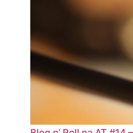
Blog n’ Roll na AT #14