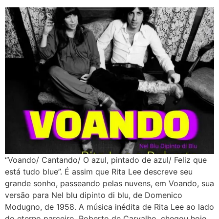
“Voando/ Cantando/ O azul, pintado de azul/ Feliz que
está tudo blue”. É assim que Rita Lee descreve seu
grande sonho, passeando pelas nuvens, em Voando, sua
versão para Nel blu dipinto di blu, de Domenico
Modugno, de 1958. A música inédita de Rita Lee ao lado
do eterno parceiro, Roberto de Carvalho, chegou hoje