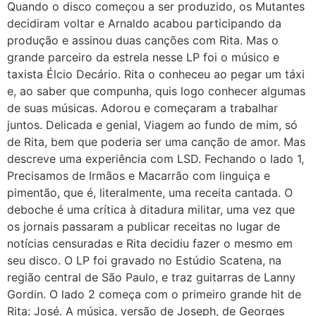
Quando o disco começou a ser produzido, os Mutantes
decidiram voltar e Arnaldo acabou participando da
produção e assinou duas canções com Rita. Mas o
grande parceiro da estrela nesse LP foi o músico e
taxista Élcio Decário. Rita o conheceu ao pegar um táxi
e, ao saber que compunha, quis logo conhecer algumas
de suas músicas. Adorou e começaram a trabalhar
juntos. Delicada e genial, Viagem ao fundo de mim, só
de Rita, bem que poderia ser uma canção de amor. Mas
descreve uma experiência com LSD. Fechando o lado 1,
Precisamos de Irmãos e Macarrão com linguiça e
pimentão, que é, literalmente, uma receita cantada. O
deboche é uma crítica à ditadura militar, uma vez que
os jornais passaram a publicar receitas no lugar de
notícias censuradas e Rita decidiu fazer o mesmo em
seu disco. O LP foi gravado no Estúdio Scatena, na
região central de São Paulo, e traz guitarras de Lanny
Gordin. O lado 2 começa com o primeiro grande hit de
Rita: José. A música, versão de Joseph, de Georges