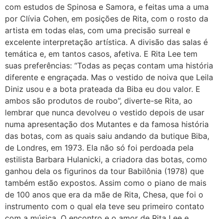
com estudos de Spinosa e Samora, e feitas uma a uma
por Clívia Cohen, em posições de Rita, com o rosto da
artista em todas elas, com uma precisão surreal e
excelente interpretação artística. A divisão das salas é
temática e, em tantos casos, afetiva. E Rita Lee tem
suas preferências: “Todas as peças contam uma história
diferente e engraçada. Mas o vestido de noiva que Leila
Diniz usou e a bota prateada da Biba eu dou valor. E
ambos são produtos de roubo”, diverte-se Rita, ao
lembrar que nunca devolveu o vestido depois de usar
numa apresentação dos Mutantes e da famosa história
das botas, com as quais saiu andando da butique Biba,
de Londres, em 1973. Ela não só foi perdoada pela
estilista Barbara Hulanicki, a criadora das botas, como
ganhou dela os figurinos da tour Babilônia (1978) que
também estão expostos. Assim como o piano de mais
de 100 anos que era da mãe de Rita, Chesa, que foi o
instrumento com o qual ela teve seu primeiro contato
com a música. O encontro e o amor de Rita Lee e