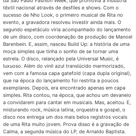
da São Paulo Fashion Week, que promovia a indústria
têxtil nacional através de desfiles e shows. Com o
sucesso de Nho Look, o primeiro musical de Rita no
evento, a gravadora resolveu investir ainda mais. O
segundo espetáculo viria acompanhado do lançamento
de um disco, com coordenação de produção de Manoel
Barenbein. E, assim, nasceu Build Up: a história de uma
moça simples que tinha o sonho de se tornar uma
estrela. O disco, relançado pela Universal Music, é
luxuoso. Além do vinil azul translúcido marmorizado,
vem com a famosa capa gatefold (capa dupla original),
que na época do lançamento foi restrita a poucos
exemplares. Depois, era encontrado apenas em capa
simples. Rita contou, na época, que achou um devaneio
a convidarem para cantar em musicais. Mas, aceitou. E,
misturando rock, música latina, orquestra e gospel, o
disco nos entrega um dos mais belos registros vocais
de uma Rita muito jovem. Prova disso é a gravação de
Calma, a segunda música do LP, de Arnaldo Baptista.