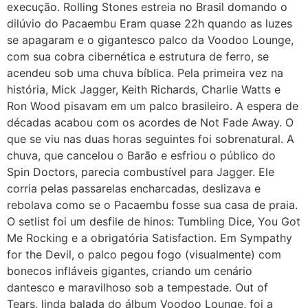
execução. Rolling Stones estreia no Brasil domando o
dilúvio do Pacaembu Eram quase 22h quando as luzes
se apagaram e o gigantesco palco da Voodoo Lounge,
com sua cobra cibernética e estrutura de ferro, se
acendeu sob uma chuva bíblica. Pela primeira vez na
história, Mick Jagger, Keith Richards, Charlie Watts e
Ron Wood pisavam em um palco brasileiro. A espera de
décadas acabou com os acordes de Not Fade Away. O
que se viu nas duas horas seguintes foi sobrenatural. A
chuva, que cancelou o Barão e esfriou o público do
Spin Doctors, parecia combustível para Jagger. Ele
corria pelas passarelas encharcadas, deslizava e
rebolava como se o Pacaembu fosse sua casa de praia.
O setlist foi um desfile de hinos: Tumbling Dice, You Got
Me Rocking e a obrigatória Satisfaction. Em Sympathy
for the Devil, o palco pegou fogo (visualmente) com
bonecos infláveis gigantes, criando um cenário
dantesco e maravilhoso sob a tempestade. Out of
Tears, linda balada do álbum Voodoo Lounge, foi a