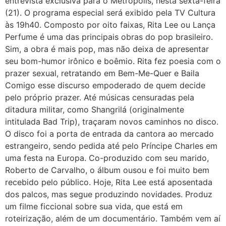
entrevista exclusiva para o Metrópolis, nesta sexta-feira
(21). O programa especial será exibido pela TV Cultura
às 19h40. Composto por oito faixas, Rita Lee ou Lança
Perfume é uma das principais obras do pop brasileiro.
Sim, a obra é mais pop, mas não deixa de apresentar
seu bom-humor irônico e boêmio. Rita fez poesia com o
prazer sexual, retratando em Bem-Me-Quer e Baila
Comigo esse discurso empoderado de quem decide
pelo próprio prazer. Até músicas censuradas pela
ditadura militar, como Shangrilá (originalmente
intitulada Bad Trip), traçaram novos caminhos no disco.
O disco foi a porta de entrada da cantora ao mercado
estrangeiro, sendo pedida até pelo Príncipe Charles em
uma festa na Europa. Co-produzido com seu marido,
Roberto de Carvalho, o álbum ousou e foi muito bem
recebido pelo público. Hoje, Rita Lee está aposentada
dos palcos, mas segue produzindo novidades. Produz
um filme ficcional sobre sua vida, que está em
roteirização, além de um documentário. Também vem aí