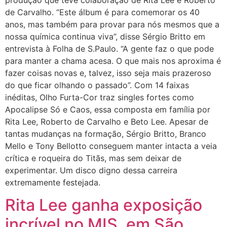
produção que teve colaboração de Rita Lee e Roberto
de Carvalho. “Este álbum é para comemorar os 40
anos, mas também para provar para nós mesmos que a
nossa química continua viva”, disse Sérgio Britto em
entrevista à Folha de S.Paulo. “A gente faz o que pode
para manter a chama acesa. O que mais nos aproxima é
fazer coisas novas e, talvez, isso seja mais prazeroso
do que ficar olhando o passado”. Com 14 faixas
inéditas, Olho Furta-Cor traz singles fortes como
Apocalipse Só e Caos, essa composta em família por
Rita Lee, Roberto de Carvalho e Beto Lee. Apesar de
tantas mudanças na formação, Sérgio Britto, Branco
Mello e Tony Bellotto conseguem manter intacta a veia
crítica e roqueira do Titãs, mas sem deixar de
experimentar. Um disco digno dessa carreira
extremamente festejada.
Rita Lee ganha exposição
incrível no MIS, em São