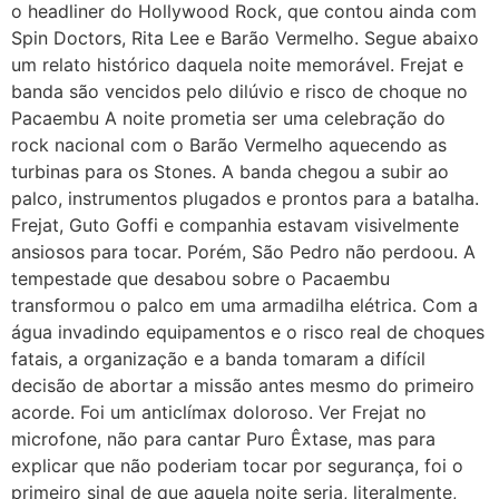
o headliner do Hollywood Rock, que contou ainda com
Spin Doctors, Rita Lee e Barão Vermelho. Segue abaixo
um relato histórico daquela noite memorável. Frejat e
banda são vencidos pelo dilúvio e risco de choque no
Pacaembu A noite prometia ser uma celebração do
rock nacional com o Barão Vermelho aquecendo as
turbinas para os Stones. A banda chegou a subir ao
palco, instrumentos plugados e prontos para a batalha.
Frejat, Guto Goffi e companhia estavam visivelmente
ansiosos para tocar. Porém, São Pedro não perdoou. A
tempestade que desabou sobre o Pacaembu
transformou o palco em uma armadilha elétrica. Com a
água invadindo equipamentos e o risco real de choques
fatais, a organização e a banda tomaram a difícil
decisão de abortar a missão antes mesmo do primeiro
acorde. Foi um anticlímax doloroso. Ver Frejat no
microfone, não para cantar Puro Êxtase, mas para
explicar que não poderiam tocar por segurança, foi o
primeiro sinal de que aquela noite seria, literalmente,