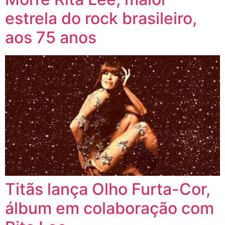
estrela do rock brasileiro,
aos 75 anos
Titãs lança Olho Furta-Cor,
álbum em colaboração com