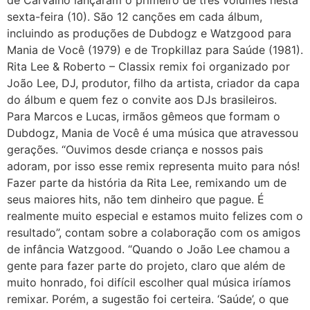
de Carvalho lançaram o primeiro de três volumes nesta
sexta-feira (10). São 12 canções em cada álbum,
incluindo as produções de Dubdogz e Watzgood para
Mania de Você (1979) e de Tropkillaz para Saúde (1981).
Rita Lee & Roberto – Classix remix foi organizado por
João Lee, DJ, produtor, filho da artista, criador da capa
do álbum e quem fez o convite aos DJs brasileiros.
Para Marcos e Lucas, irmãos gêmeos que formam o
Dubdogz, Mania de Você é uma música que atravessou
gerações. “Ouvimos desde criança e nossos pais
adoram, por isso esse remix representa muito para nós!
Fazer parte da história da Rita Lee, remixando um de
seus maiores hits, não tem dinheiro que pague. É
realmente muito especial e estamos muito felizes com o
resultado”, contam sobre a colaboração com os amigos
de infância Watzgood. “Quando o João Lee chamou a
gente para fazer parte do projeto, claro que além de
muito honrado, foi difícil escolher qual música iríamos
remixar. Porém, a sugestão foi certeira. ‘Saúde’, o que