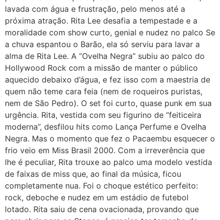
lavada com água e frustração, pelo menos até a
próxima atração. Rita Lee desafia a tempestade e a
moralidade com show curto, genial e nudez no palco Se
a chuva espantou o Barão, ela só serviu para lavar a
alma de Rita Lee. A “Ovelha Negra” subiu ao palco do
Hollywood Rock com a missão de manter o público
aquecido debaixo d’água, e fez isso com a maestria de
quem não teme cara feia (nem de roqueiros puristas,
nem de São Pedro). O set foi curto, quase punk em sua
urgência. Rita, vestida com seu figurino de “feiticeira
moderna”, desfilou hits como Lança Perfume e Ovelha
Negra. Mas o momento que fez o Pacaembu esquecer o
frio veio em Miss Brasil 2000. Com a irreverência que
lhe é peculiar, Rita trouxe ao palco uma modelo vestida
de faixas de miss que, ao final da música, ficou
completamente nua. Foi o choque estético perfeito:
rock, deboche e nudez em um estádio de futebol
lotado. Rita saiu de cena ovacionada, provando que