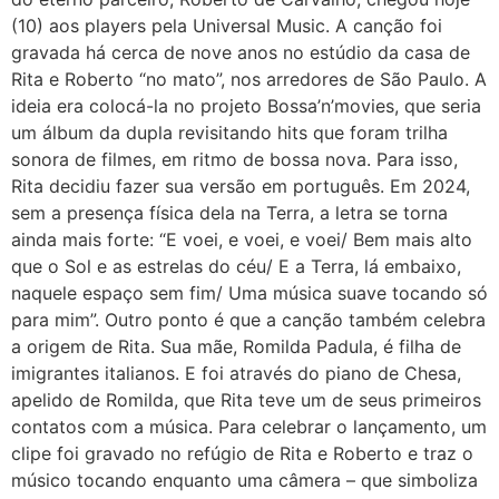
(10) aos players pela Universal Music. A canção foi
gravada há cerca de nove anos no estúdio da casa de
Rita e Roberto “no mato”, nos arredores de São Paulo. A
ideia era colocá-la no projeto Bossa’n’movies, que seria
um álbum da dupla revisitando hits que foram trilha
sonora de filmes, em ritmo de bossa nova. Para isso,
Rita decidiu fazer sua versão em português. Em 2024,
sem a presença física dela na Terra, a letra se torna
ainda mais forte: “E voei, e voei, e voei/ Bem mais alto
que o Sol e as estrelas do céu/ E a Terra, lá embaixo,
naquele espaço sem fim/ Uma música suave tocando só
para mim”. Outro ponto é que a canção também celebra
a origem de Rita. Sua mãe, Romilda Padula, é filha de
imigrantes italianos. E foi através do piano de Chesa,
apelido de Romilda, que Rita teve um de seus primeiros
contatos com a música. Para celebrar o lançamento, um
clipe foi gravado no refúgio de Rita e Roberto e traz o
músico tocando enquanto uma câmera – que simboliza