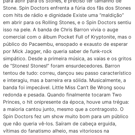
para abrir para os Stones, é preciso ter tamanho de
Stone. Spin Doctors enfrenta a fúria dos fãs dos Stones
com hits de rádio e dignidade Existe uma “maldição”
em abrir para os Rolling Stones, e o Spin Doctors sentiu
isso na pele. A banda de Chris Barron vivia o auge
comercial com o álbum Pocket Full of Kryptonite, mas o
público do Pacaembu, ensopado e exausto de esperar
por Mick Jagger, não queria saber de funk-rock
simpático. Desde a primeira música, as vaias e os gritos
de “Stones! Stones!” foram ensurdecedores. Barron
tentou de tudo: correu, dançou seu passo característico
e interagiu, mas a barreira era sólida. Musicalmente, a
banda foi impecável. Little Miss Can’t Be Wrong soou
redonda e pesada. Quando finalmente tocaram Two
Princes, o hit onipresente da época, houve uma trégua:
a maioria cantou junto, mesmo que a contragosto. O
Spin Doctors fez um show muito bom para um público
que não queria vê-los. Saíram de cabeça erguida,
vítimas do fanatismo alheio, mas vitoriosos na