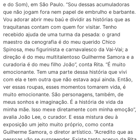
e do Som), em São Paulo. “Sou dessas acumuladoras
que não jogam fora nem papel de embrulho e barbante.
Vou adorar abrir meu baú e dividir as histórias que as
traquitanas contam com quem for visitar. Tenho
recebido ajuda de uma turma da pesada: o grand
maestro da cenografia é do meu querido Chico
Spinosa, meu figurinista e carnavalesco da Vai-Vai; a
direção é do meu multitalentoso Guilherme Samora e a
curadoria é do meu filho João”, conta Rita. “É muito
emocionante. Tem uma parte dessa história que vivi
com ela e tem outra que não estava aqui ainda. Então,
ver essas roupas, esses momentos tomarem vida, é
muito emocionante. São personagens, também, de
meus sonhos e imaginação. É a história de vida da
minha mãe. Isso mexe diretamente com minha emoção”,
avalia João Lee, o curador. E essa mistura deu à
exposição um jeito muito próprio, como conta
Guilherme Samora, o diretor artístico. “Acredito que as
pessoas vão se surpreender. Existe tanto acervo da Rita