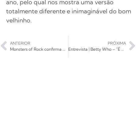
ano, pelo qual nos mostra uma versão
totalmente diferente e inimaginável do bom
velhinho.
ANTERIOR
PRÓXIMA
Monsters of Rock confirma Kiss, Scorpions, Deep Purple, Helloween e mais
Entrevista | Betty Who – “É o melhor material que poderia ter feito”