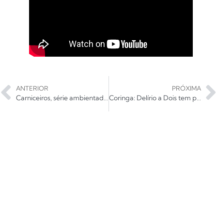
ANTERIOR
PRÓXIMA
Carniceiros, série ambientada no coração da caatinga, estreia dia 17
Coringa: Delírio a Dois tem primeiro trailer revelado; assista!