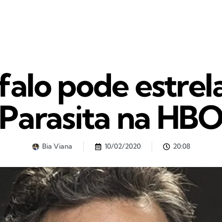
alo pode estrela
Parasita na HB
Bia Viana
10/02/2020
20:08