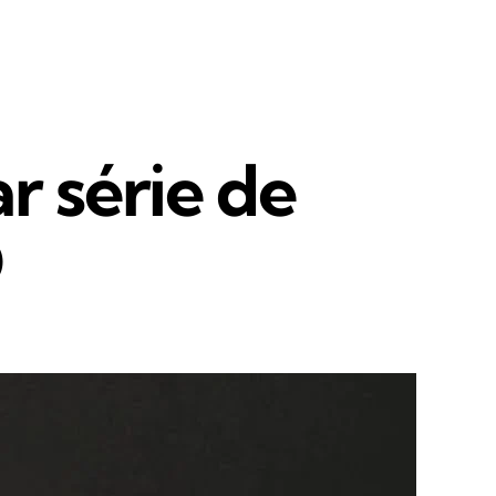
r série de
O