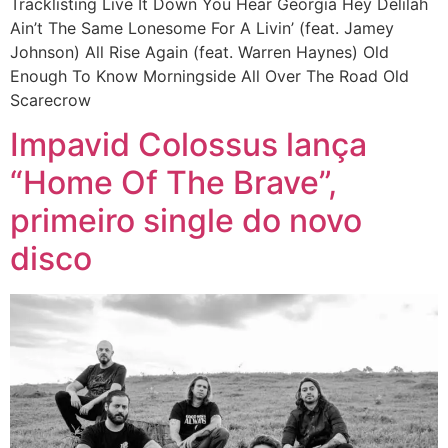
Tracklisting Live It Down You Hear Georgia Hey Delilah
Ain’t The Same Lonesome For A Livin’ (feat. Jamey
Johnson) All Rise Again (feat. Warren Haynes) Old
Enough To Know Morningside All Over The Road Old
Scarecrow
Impavid Colossus lança
“Home Of The Brave”,
primeiro single do novo
disco