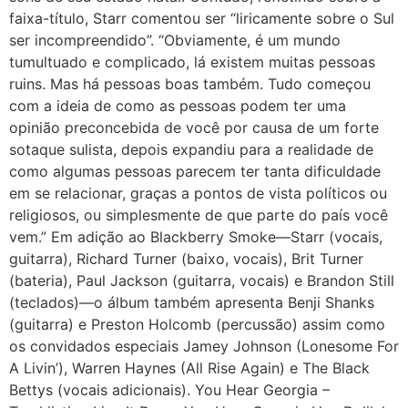
faixa-título, Starr comentou ser “liricamente sobre o Sul
ser incompreendido”. “Obviamente, é um mundo
tumultuado e complicado, lá existem muitas pessoas
ruins. Mas há pessoas boas também. Tudo começou
com a ideia de como as pessoas podem ter uma
opinião preconcebida de você por causa de um forte
sotaque sulista, depois expandiu para a realidade de
como algumas pessoas parecem ter tanta dificuldade
em se relacionar, graças a pontos de vista políticos ou
religiosos, ou simplesmente de que parte do país você
vem.” Em adição ao Blackberry Smoke—Starr (vocais,
guitarra), Richard Turner (baixo, vocais), Brit Turner
(bateria), Paul Jackson (guitarra, vocais) e Brandon Still
(teclados)—o álbum também apresenta Benji Shanks
(guitarra) e Preston Holcomb (percussão) assim como
os convidados especiais Jamey Johnson (Lonesome For
A Livin’), Warren Haynes (All Rise Again) e The Black
Bettys (vocais adicionais). You Hear Georgia –