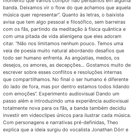
momento que vamos compor não pensamos em alguma
banda. Deixamos vir o flow do que achamos que aquela
música quer representar”. Quanto às letras, o baixista
avisa que tem algo pessoal e filosófico, sem barreiras
com os fãs, partindo da meditação à física quântica e
com uma pitada de vida alienígena que eles adoram
citar. “Não nos limitamos nenhum pouco. Temos uma
veia de poesia muito natural abordando desafios que
todo ser humano enfrenta. As angústias, medos, os
desejos, os amores, as decepções… Gostamos muito de
escrever sobre esses conflitos e resoluções internas
que compartilhamos. No final o ser humano é diferente
do lado de fora, mas por dentro estamos todos lidando
com emoções”. Experimento audiovisual Dando um
passo além e introduzindo uma experiência audiovisual
totalmente nova para os fãs, a banda também decidiu
investir em videoclipes únicos para ilustrar cada música.
Com personagens e narrativas pré-definidas, Theo
explica que a ideia surgiu do vocalista Jonathan Dörr e