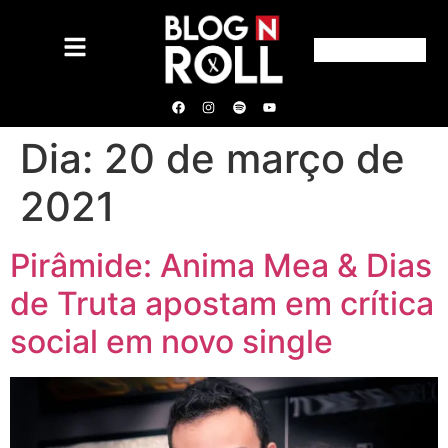
Dia:
20 de março de
2021
Pirâmide: Anima Mea & Dias
de Truta apostam em crítica
social em novo single