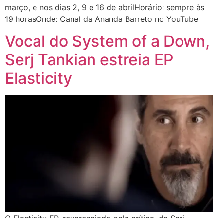
março, e nos dias 2, 9 e 16 de abrilHorário: sempre às
19 horasOnde: Canal da Ananda Barreto no YouTube
Vocal do System of a Down,
Serj Tankian estreia EP
Elasticity
O Elasticity EP, reverenciado pela crítica, de Serj