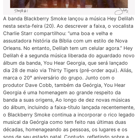
A banda Blackberry Smoke lançou a música Hey Delilah
nesta sexta-feira (20). Ao descrever a faixa, o vocalista
Charlie Starr compartilhou: “uma boa e velha e
assustadora história da Bíblia com um estilo de Nova
Orleans. No entanto, Delilah tem um celular agora.” Hey
Delilah é a segunda música liberada do aguardado novo
álbum da banda, You Hear Georgia, que será lançado
dia 28 de maio via Thirty Tigers (pré-order aqui). Aliás,
marca o 20° aniversário do grupo. Junto com o
produtor Dave Cobb, também da Geórgia, You Hear
Georgia é uma homenagem ao grande respeito da
banda a suas origens, Ao longo de dez novas músicas
do álbum, incluindo a faixa-título lançada recentemente,
o Blackberry Smoke continua a incorporar o rico legado
musical da Geórgia como tem feito nas últimas duas
décadas, homenageando as pessoas, os lugares e os
sons de seu estado natal. Contudo, refletindo sobre a