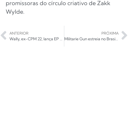
promissoras do círculo criativo de Zakk
Wylde.
ANTERIOR
PRÓXIMA
Wally, ex-CPM 22, lança EP de estreia de sua nova banda Trompas
Militarie Gun estreia no Brasil com shows em Curitiba e São Paulo