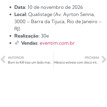
Data:
10 de novembro de 2026
Local:
Qualistage (Av. Ayrton Senna,
3000 – Barra da Tijuca, Rio de Janeiro –
RJ)
Realização:
30e
Vendas:
eventim.com.br
ANTERIOR
PRÓXIMA
Born to Kill traz um lado mais melancólico e intenso do Social Distortion
Hibizco estreia com disco intenso e mergulhado no rock em português