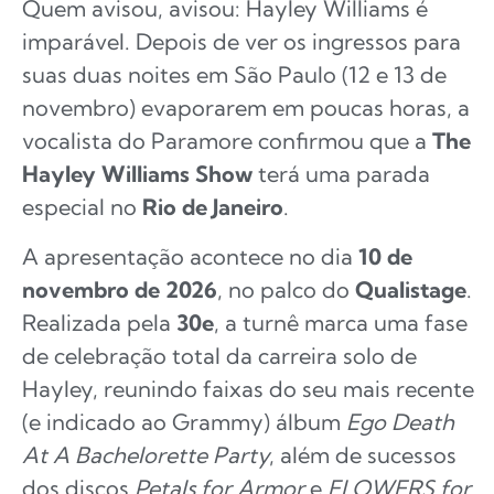
Quem avisou, avisou: Hayley Williams é
imparável. Depois de ver os ingressos para
suas duas noites em São Paulo (12 e 13 de
novembro) evaporarem em poucas horas, a
vocalista do Paramore confirmou que a
The
Hayley Williams Show
terá uma parada
especial no
Rio de Janeiro
.
A apresentação acontece no dia
10 de
novembro de 2026
, no palco do
Qualistage
.
Realizada pela
30e
, a turnê marca uma fase
de celebração total da carreira solo de
Hayley, reunindo faixas do seu mais recente
(e indicado ao Grammy) álbum
Ego Death
At A Bachelorette Party
, além de sucessos
dos discos
Petals for Armor
e
FLOWERS for