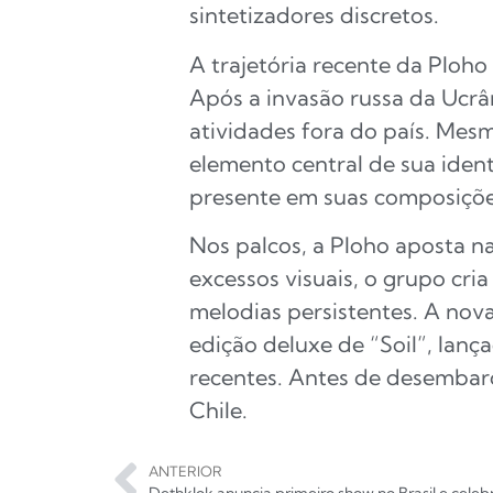
sintetizadores discretos.
A trajetória recente da Ploh
Após a invasão russa da Ucrâ
atividades fora do país. Mes
elemento central de sua iden
presente em suas composiçõe
Nos palcos, a Ploho aposta na
excessos visuais, o grupo cria
melodias persistentes. A no
edição deluxe de “Soil”, lanç
recentes. Antes de desembarca
Chile.
ANTERIOR
Dethklok anuncia primeiro show no Brasil e cele