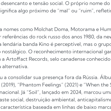
desencanto e tensão social. O próprio nome do
ignifica algo próximo de “mal” ou “ruim”, refle
 nomes como Molchat Doma, Motorama e Human 
 referências do rock russo dos anos 1980, da ne
a lendária banda Kino é perceptível, mas o grup
 nostálgico. O reconhecimento internacional gan
a Artoffact Records, selo canadense conhecido 
alternativa.
u a consolidar sua presença fora da Rússia. Ál
” (2019), “Phantom Feelings” (2021) e “When the 
nacional. Já “Soil”, lançado em 2024, marcou um
e social, destruição ambiental, anticapitalism
aracterística baseada em linhas de baixo marca