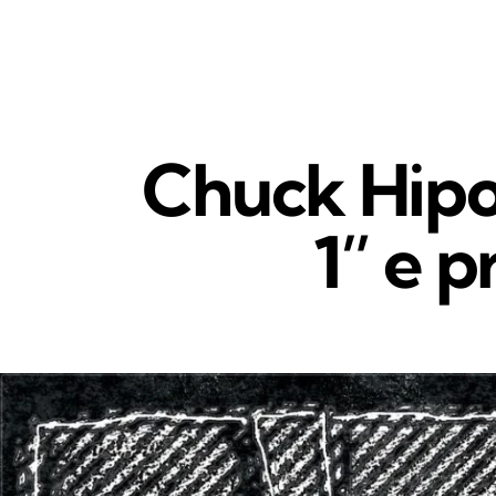
Chuck Hipol
1” e 