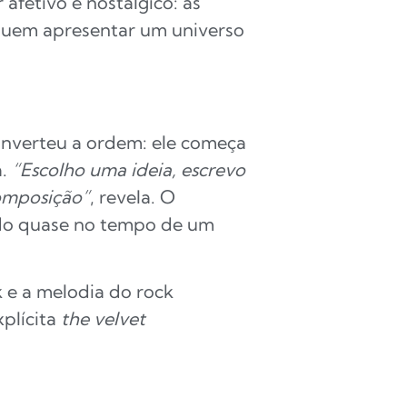
afetivo e nostálgico: as
guem apresentar um universo
inverteu a ordem: ele começa
a.
“Escolho uma ideia, escrevo
composição”
, revela. O
ndo quase no tempo de um
 e a melodia do rock
plícita
the velvet