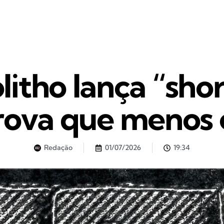
itho lança “short
prova que menos 
Redação
01/07/2026
19:34