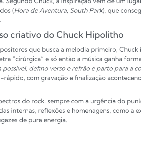
a. Segundo Chuck, a inspiração vem de um lugar 
dos (
Hora de Aventura
,
South Park
), que conse
.
so criativo do Chuck Hipolitho
positores que busca a melodia primeiro, Chuck 
etra “cirúrgica” e só então a música ganha form
a possível, defino verso e refrão e parto para a 
ra-rápido, com gravação e finalização acontece
spectros do rock, sempre com a urgência do punk
das internas, reflexões e homenagens, como a ex
gazes de pura energia.