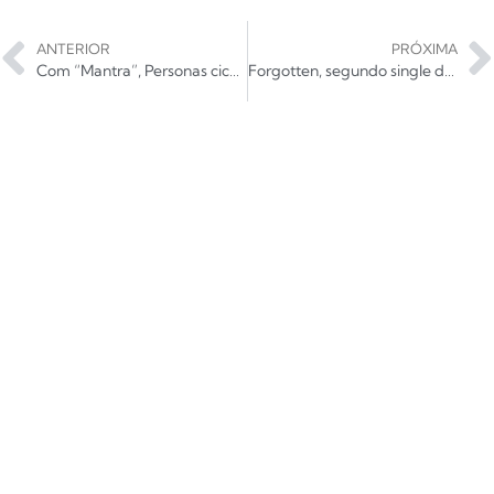
ANTERIOR
PRÓXIMA
Com “Mantra”, Personas cicatriza o desgaste e renasce com musicalidade sutil
Forgotten, segundo single do novo álbum do Korn, já está no streaming; ouça!