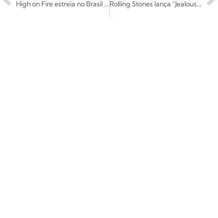
High on Fire estreia no Brasil após quase 30 anos de carreira
Rolling Stones lança “Jealous Lover” e anuncia podcast exclusivo