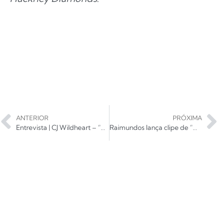
ANTERIOR
PRÓXIMA
Entrevista | CJ Wildheart – “Se tocasse aí, sentiria como se parte do meu coração estivesse voltando para casa”
Raimundos lança clipe de “Dia Bonito” com imagens exclusivas da tour