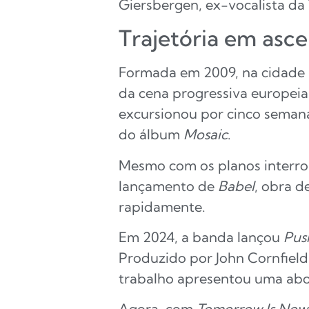
Giersbergen, ex-vocalista da
Trajetória em asc
Formada em 2009, na cidade h
da cena progressiva europei
excursionou por cinco semana
do álbum
Mosaic
.
Mesmo com os planos interro
lançamento de
Babel
, obra d
rapidamente.
Em 2024, a banda lançou
Pus
Produzido por John Cornfield
trabalho apresentou uma abor
Agora, com
Tomorrow Is Now