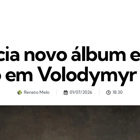
cia novo álbum e 
o em Volodymyr
Renato Melo
01/07/2026
18:30