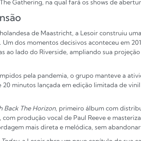
 The Gathering, na qual fará os shows de abert
ensão
olandesa de Maastricht, a Lesoir construiu uma 
a. Um dos momentos decisivos aconteceu em 20
s ao lado do Riverside, ampliando sua projeção 
mpidos pela pandemia, o grupo manteve a ativi
e 20 minutos lançada em edição limitada de vinil
h Back The Horizon
, primeiro álbum com distrib
, com produção vocal de Paul Reeve e masteriza
dagem mais direta e melódica, sem abandonar a
 Today
, a Lesoir abre um novo capítulo de sua ca