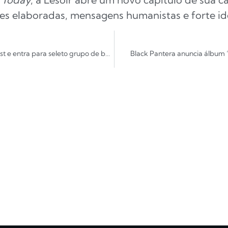
s elaboradas, mensagens humanistas e forte id
StarAce leva rock brasileiro ao Barcelona Rock Fest e entra para seleto grupo de bandas nacionais no festival
Black Pantera anuncia álbum 