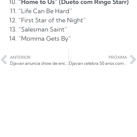
“Home to Us” (Dueto com Ringo Starr)
“Life Can Be Hard”
“First Star of the Night”
“Salesman Saint”
“Momma Gets By”
ANTERIOR
PRÓXIMA
Djavan anuncia show de encerramento da turnê de 50 anos no Pacaembu
Djavan celebra 50 anos com show grandioso no Allianz Parque