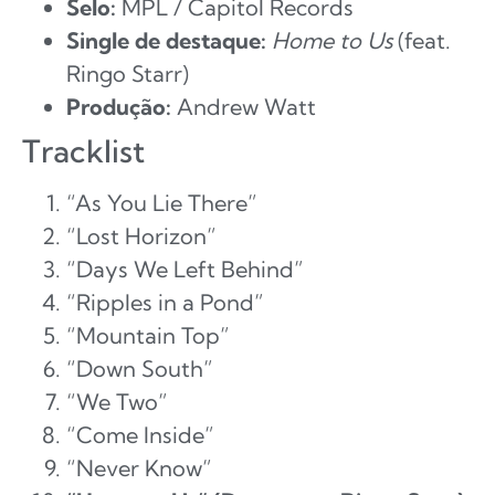
Selo:
MPL / Capitol Records
Single de destaque:
Home to Us
(feat.
Ringo Starr)
Produção:
Andrew Watt
Tracklist
“As You Lie There”
“Lost Horizon”
“Days We Left Behind”
“Ripples in a Pond”
“Mountain Top”
“Down South”
“We Two”
“Come Inside”
“Never Know”